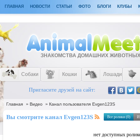
ГЛАВНАЯ
НОВОСТИ
СТАТЬИ
ФОТО
БЛОГИ
КЛУБЫ
ЗНАКОМСТВА ДОМАШНИХ ЖИВОТНЫ
Собаки
Кошки
Лошади
Пригласите друзей на сайт:
»
»
Главная
Видео
Канал пользователя Evgen123S
Вы смотрите канал Evgen123S
Все ролики (0)
И
нет доступных ролик