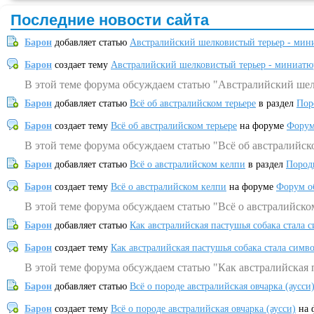
Последние новости сайта
Барон
добавляет статью
Австралийский шелковистый терьер - мин
Барон
создает тему
Австралийский шелковистый терьер - миниатю
В этой теме форума обсуждаем статью "Австралийский шел
Барон
добавляет статью
Всё об австралийском терьере
в раздел
Пор
Барон
создает тему
Всё об австралийском терьере
на форуме
Форум
В этой теме форума обсуждаем статью "Всё об австралийск
Барон
добавляет статью
Всё о австралийском келпи
в раздел
Пород
Барон
создает тему
Всё о австралийском келпи
на форуме
Форум о
В этой теме форума обсуждаем статью "Всё о австралийско
Барон
добавляет статью
Как австралийская пастушья собака стала 
Барон
создает тему
Как австралийская пастушья собака стала симв
В этой теме форума обсуждаем статью "Как австралийская 
Барон
добавляет статью
Всё о породе австралийская овчарка (аусси
Барон
создает тему
Всё о породе австралийская овчарка (аусси)
на 