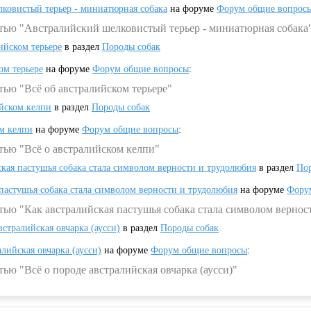
ковистый терьер - миниатюрная собака
на форуме
Форум общие вопрос
атью "Австралийский шелковистый терьер - миниатюрная собака
ийском терьере
в раздел
Породы собак
ом терьере
на форуме
Форум общие вопросы
:
тью "Всё об австралийском терьере"
ийском келпи
в раздел
Породы собак
ом келпи
на форуме
Форум общие вопросы
:
тью "Всё о австралийском келпи"
ская пастушья собака стала символом верности и трудолюбия
в раздел
Пор
 пастушья собака стала символом верности и трудолюбия
на форуме
Фору
тью "Как австралийская пастушья собака стала символом вернос
встралийская овчарка (аусси)
в раздел
Породы собак
алийская овчарка (аусси)
на форуме
Форум общие вопросы
:
ью "Всё о породе австралийская овчарка (аусси)"