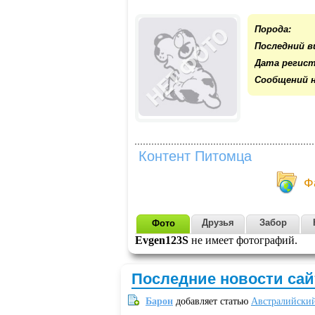
Порода:
Последний в
Дата регист
Cообщений н
Контент Питомца
Ф
Друзья
Забор
Фото
Evgen123S
не имеет фотографий.
Последние новости сай
Барон
добавляет статью
Австралийский