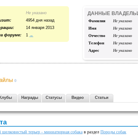
Не указано
ДАННЫЕ ВЛАДЕЛЬ
изит:
4954 дня назад
Фамилия
Не указано
рации:
14 января 2013
Имя
Не указано
а форуме:
1
→
Отчество
Не указано
Телефон
Не указано
Адрес
Не указано
айлы
0
Клубы
Награды
Статусы
Видео
Статьи
та
 шелковистый терьер - миниатюрная собака
в раздел
Породы собак