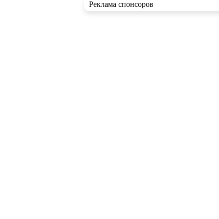
Реклама спонсоров
RSS ленты
Новые статьи
Новые записи в блогах
Комментарии