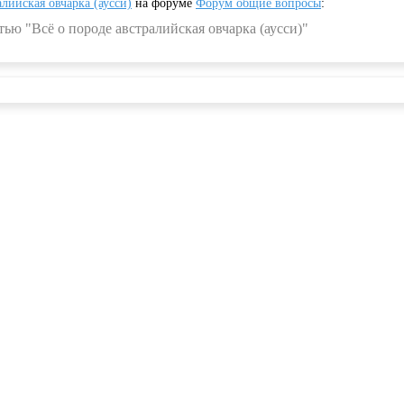
алийская овчарка (аусси)
на форуме
Форум общие вопросы
:
ью "Всё о породе австралийская овчарка (аусси)"