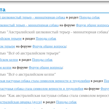
та
 шелковистый терьер - миниатюрная собака
в раздел
Породы собак
ковистый терьер - миниатюрная собака
на форуме
Форум общие вопрос
атью "Австралийский шелковистый терьер - миниатюрная собака
ийском терьере
в раздел
Породы собак
ом терьере
на форуме
Форум общие вопросы
:
тью "Всё об австралийском терьере"
ийском келпи
в раздел
Породы собак
ом келпи
на форуме
Форум общие вопросы
:
тью "Всё о австралийском келпи"
ская пастушья собака стала символом верности и трудолюбия
в раздел
Пор
 пастушья собака стала символом верности и трудолюбия
на форуме
Фору
тью "Как австралийская пастушья собака стала символом вернос
встралийская овчарка (аусси)
в раздел
Породы собак