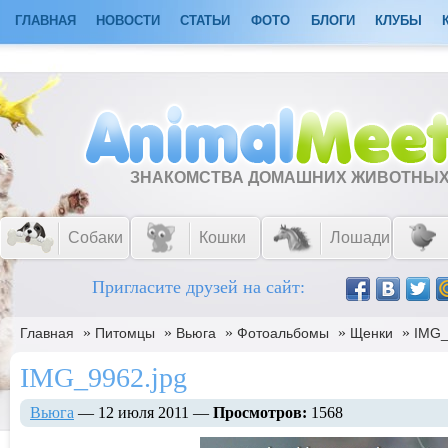
ГЛАВНАЯ
НОВОСТИ
СТАТЬИ
ФОТО
БЛОГИ
КЛУБЫ
ЗНАКОМСТВА ДОМАШНИХ ЖИВОТНЫ
Собаки
Кошки
Лошади
Пригласите друзей на сайт:
»
»
»
»
»
Главная
Питомцы
Вьюга
Фотоальбомы
Щенки
IMG_
IMG_9962.jpg
Вьюга
— 12 июля 2011 —
Просмотров:
1568