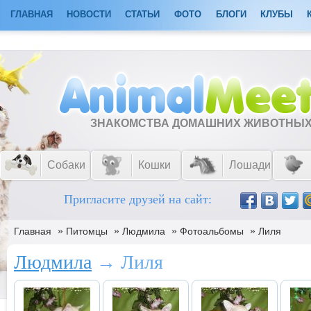
ГЛАВНАЯ
НОВОСТИ
СТАТЬИ
ФОТО
БЛОГИ
КЛУБЫ
ЗНАКОМСТВА ДОМАШНИХ ЖИВОТНЫ
Собаки
Кошки
Лошади
Пригласите друзей на сайт:
»
»
»
»
Главная
Питомцы
Людмила
Фотоальбомы
Лиля
Людмила
→ Лиля