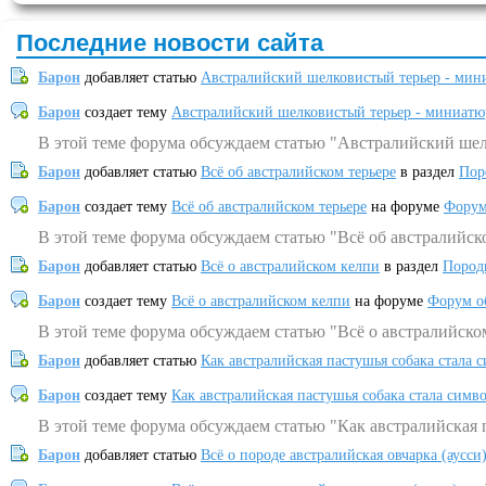
Последние новости сайта
Барон
добавляет статью
Австралийский шелковистый терьер - мин
Барон
создает тему
Австралийский шелковистый терьер - миниатю
В этой теме форума обсуждаем статью "Австралийский шел
Барон
добавляет статью
Всё об австралийском терьере
в раздел
Пор
Барон
создает тему
Всё об австралийском терьере
на форуме
Форум
В этой теме форума обсуждаем статью "Всё об австралийск
Барон
добавляет статью
Всё о австралийском келпи
в раздел
Пород
Барон
создает тему
Всё о австралийском келпи
на форуме
Форум о
В этой теме форума обсуждаем статью "Всё о австралийско
Барон
добавляет статью
Как австралийская пастушья собака стала 
Барон
создает тему
Как австралийская пастушья собака стала симв
В этой теме форума обсуждаем статью "Как австралийская 
Барон
добавляет статью
Всё о породе австралийская овчарка (аусси