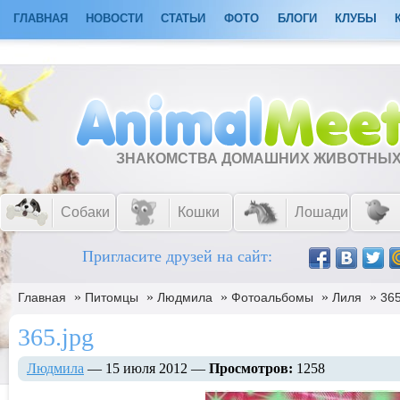
ГЛАВНАЯ
НОВОСТИ
СТАТЬИ
ФОТО
БЛОГИ
КЛУБЫ
ЗНАКОМСТВА ДОМАШНИХ ЖИВОТНЫ
Собаки
Кошки
Лошади
Пригласите друзей на сайт:
»
»
»
»
»
Главная
Питомцы
Людмила
Фотоальбомы
Лиля
365
365.jpg
Людмила
— 15 июля 2012 —
Просмотров:
1258