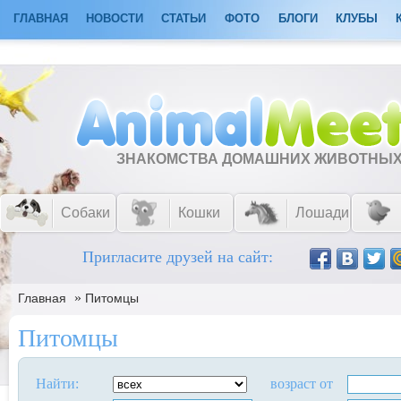
ГЛАВНАЯ
НОВОСТИ
СТАТЬИ
ФОТО
БЛОГИ
КЛУБЫ
ЗНАКОМСТВА ДОМАШНИХ ЖИВОТНЫ
Собаки
Кошки
Лошади
Пригласите друзей на сайт:
»
Главная
Питомцы
Питомцы
Найти:
возраст от