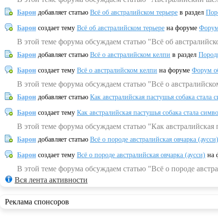
Барон
добавляет статью
Всё об австралийском терьере
в раздел
Пор
Барон
создает тему
Всё об австралийском терьере
на форуме
Форум
В этой теме форума обсуждаем статью "Всё об австралийск
Барон
добавляет статью
Всё о австралийском келпи
в раздел
Пород
Барон
создает тему
Всё о австралийском келпи
на форуме
Форум о
В этой теме форума обсуждаем статью "Всё о австралийско
Барон
добавляет статью
Как австралийская пастушья собака стала 
Барон
создает тему
Как австралийская пастушья собака стала симв
В этой теме форума обсуждаем статью "Как австралийская 
Барон
добавляет статью
Всё о породе австралийская овчарка (аусси
Барон
создает тему
Всё о породе австралийская овчарка (аусси)
на 
В этой теме форума обсуждаем статью "Всё о породе австра
Вся лента активности
Реклама спонсоров