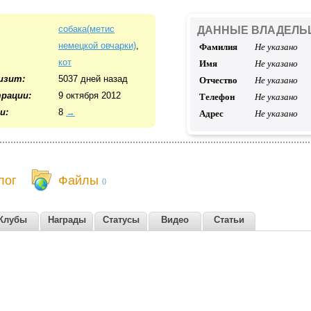
собака(метис
ДАННЫЕ ВЛАДЕЛЬ
немецкой овчарки)
,
Фамилия
Не указано
кот
Имя
Не указано
изит:
5037 дней назад
Отчество
Не указано
рации:
9 октября 2012
Телефон
Не указано
и:
8
→
Адрес
Не указано
лог
Файлы
0
Клубы
Награды
Статусы
Видео
Статьи