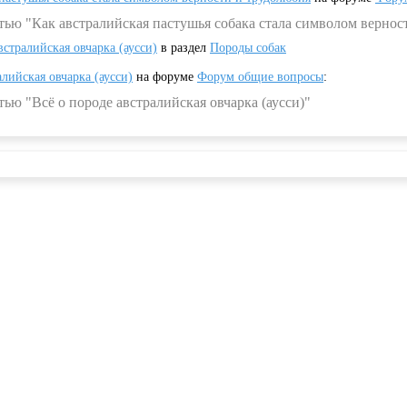
тью "Как австралийская пастушья собака стала символом вернос
встралийская овчарка (аусси)
в раздел
Породы собак
алийская овчарка (аусси)
на форуме
Форум общие вопросы
:
ью "Всё о породе австралийская овчарка (аусси)"