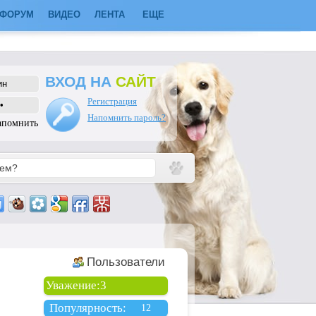
ФОРУМ
ВИДЕО
ЛЕНТА
ЕЩЕ
ВХОД НА
САЙТ
Регистрация
Напомнить пароль?
апомнить
Пользователи
Уважение:
3
Популярность:
12