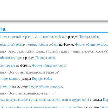
та
 шелковистый терьер - миниатюрная собака
в раздел
Породы собак
ковистый терьер - миниатюрная собака
на форуме
Форум общие вопрос
атью "Австралийский шелковистый терьер - миниатюрная собака
ийском терьере
в раздел
Породы собак
ом терьере
на форуме
Форум общие вопросы
:
тью "Всё об австралийском терьере"
ийском келпи
в раздел
Породы собак
ом келпи
на форуме
Форум общие вопросы
:
тью "Всё о австралийском келпи"
ская пастушья собака стала символом верности и трудолюбия
в раздел
Пор
 пастушья собака стала символом верности и трудолюбия
на форуме
Фору