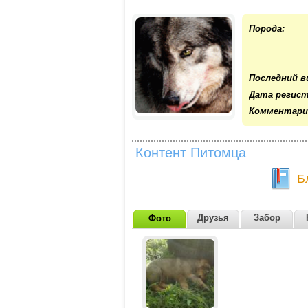
Порода:
Последний в
Дата регист
Комментари
Контент Питомца
Б
Друзья
Забор
Фото