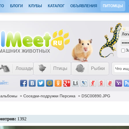
ТО
БЛОГИ
КЛУБЫ
КАТАЛОГ
ОБЪЯВЛЕНИЯ
ПИТОМЦЫ
З
ОМАШНИХ ЖИВОТНЫХ
Лошади
Птицы
Рыбки
айт:
»
»
оальбомы
Соседки-подружки Персика
DSC00890.JPG
мотров:
1392