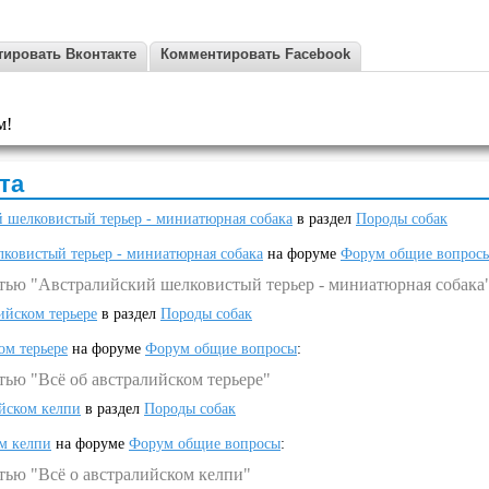
ировать Вконтакте
Комментировать Facebook
м!
та
 шелковистый терьер - миниатюрная собака
в раздел
Породы собак
ковистый терьер - миниатюрная собака
на форуме
Форум общие вопрос
атью "Австралийский шелковистый терьер - миниатюрная собака
ийском терьере
в раздел
Породы собак
ом терьере
на форуме
Форум общие вопросы
:
тью "Всё об австралийском терьере"
ийском келпи
в раздел
Породы собак
ом келпи
на форуме
Форум общие вопросы
:
тью "Всё о австралийском келпи"