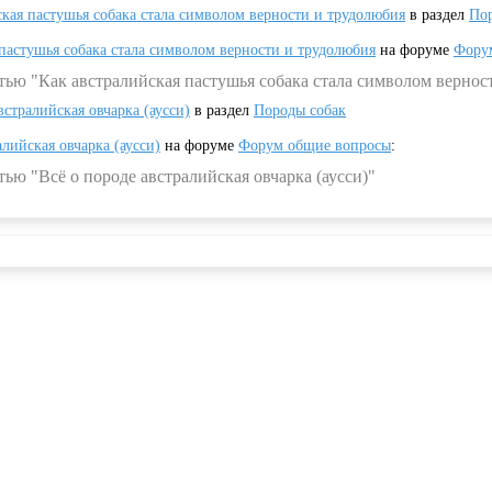
ская пастушья собака стала символом верности и трудолюбия
в раздел
Пор
 пастушья собака стала символом верности и трудолюбия
на форуме
Фору
тью "Как австралийская пастушья собака стала символом вернос
встралийская овчарка (аусси)
в раздел
Породы собак
алийская овчарка (аусси)
на форуме
Форум общие вопросы
:
ью "Всё о породе австралийская овчарка (аусси)"