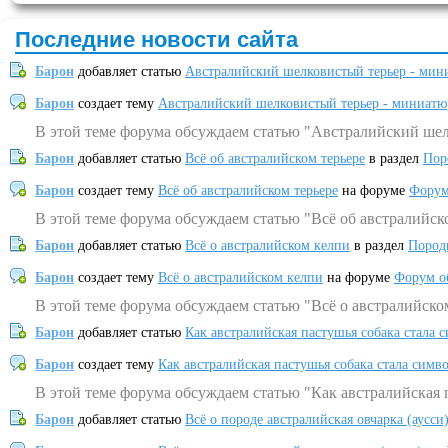
Последние новости сайта
Барон
добавляет статью
Австралийский шелковистый терьер - мин
Барон
создает тему
Австралийский шелковистый терьер - миниатю
В этой теме форума обсуждаем статью "Австралийский шел
Барон
добавляет статью
Всё об австралийском терьере
в раздел
Пор
Барон
создает тему
Всё об австралийском терьере
на форуме
Форум
В этой теме форума обсуждаем статью "Всё об австралийск
Барон
добавляет статью
Всё о австралийском келпи
в раздел
Пород
Барон
создает тему
Всё о австралийском келпи
на форуме
Форум о
В этой теме форума обсуждаем статью "Всё о австралийско
Барон
добавляет статью
Как австралийская пастушья собака стала 
Барон
создает тему
Как австралийская пастушья собака стала симв
В этой теме форума обсуждаем статью "Как австралийская 
Барон
добавляет статью
Всё о породе австралийская овчарка (аусси