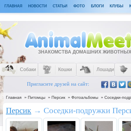
ГЛАВНАЯ
НОВОСТИ
СТАТЬИ
ФОТО
БЛОГИ
КЛУБЫ
ЗНАКОМСТВА ДОМАШНИХ ЖИВОТНЫ
Собаки
Кошки
Лошади
Пригласите друзей на сайт:
»
»
»
»
Главная
Питомцы
Персик
Фотоальбомы
Соседки-подр
Персик
→ Соседки-подружки Перс