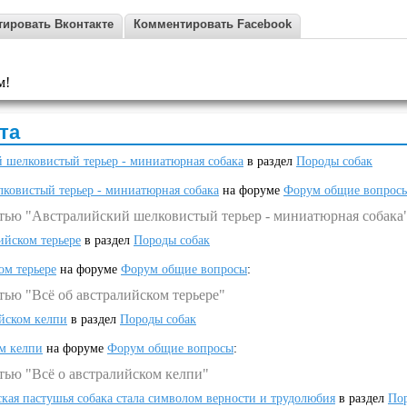
ировать Вконтакте
Комментировать Facebook
м!
та
 шелковистый терьер - миниатюрная собака
в раздел
Породы собак
ковистый терьер - миниатюрная собака
на форуме
Форум общие вопрос
атью "Австралийский шелковистый терьер - миниатюрная собака
ийском терьере
в раздел
Породы собак
ом терьере
на форуме
Форум общие вопросы
:
тью "Всё об австралийском терьере"
ийском келпи
в раздел
Породы собак
ом келпи
на форуме
Форум общие вопросы
:
тью "Всё о австралийском келпи"
ская пастушья собака стала символом верности и трудолюбия
в раздел
Пор