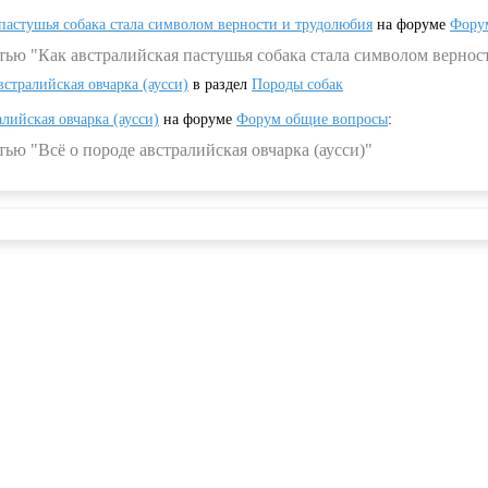
 пастушья собака стала символом верности и трудолюбия
на форуме
Фору
тью "Как австралийская пастушья собака стала символом вернос
встралийская овчарка (аусси)
в раздел
Породы собак
алийская овчарка (аусси)
на форуме
Форум общие вопросы
:
ью "Всё о породе австралийская овчарка (аусси)"