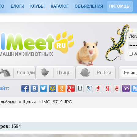
ТО
БЛОГИ
КЛУБЫ
КАТАЛОГ
ОБЪЯВЛЕНИЯ
ПИТОМЦЫ
З
ОМАШНИХ ЖИВОТНЫХ
Лошади
Птицы
Рыбки
айт:
»
»
альбомы
Щенки
IMG_9719.JPG
ров:
1694