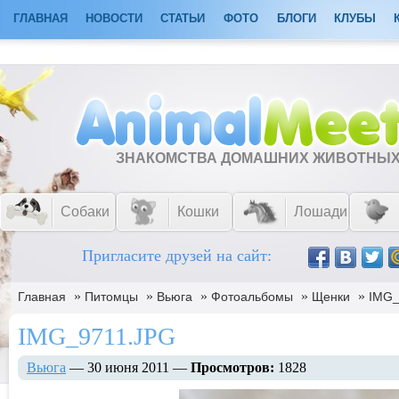
ГЛАВНАЯ
НОВОСТИ
СТАТЬИ
ФОТО
БЛОГИ
КЛУБЫ
ЗНАКОМСТВА ДОМАШНИХ ЖИВОТНЫ
Собаки
Кошки
Лошади
Пригласите друзей на сайт:
»
»
»
»
»
Главная
Питомцы
Вьюга
Фотоальбомы
Щенки
IMG_
IMG_9711.JPG
Вьюга
— 30 июня 2011 —
Просмотров:
1828