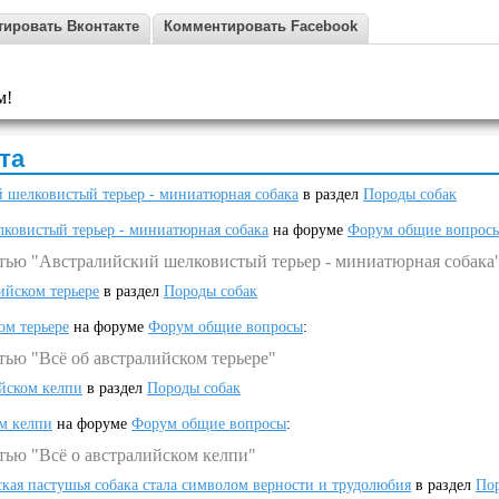
ировать Вконтакте
Комментировать Facebook
м!
та
 шелковистый терьер - миниатюрная собака
в раздел
Породы собак
ковистый терьер - миниатюрная собака
на форуме
Форум общие вопрос
атью "Австралийский шелковистый терьер - миниатюрная собака
ийском терьере
в раздел
Породы собак
ом терьере
на форуме
Форум общие вопросы
:
тью "Всё об австралийском терьере"
ийском келпи
в раздел
Породы собак
ом келпи
на форуме
Форум общие вопросы
:
тью "Всё о австралийском келпи"
ская пастушья собака стала символом верности и трудолюбия
в раздел
Пор