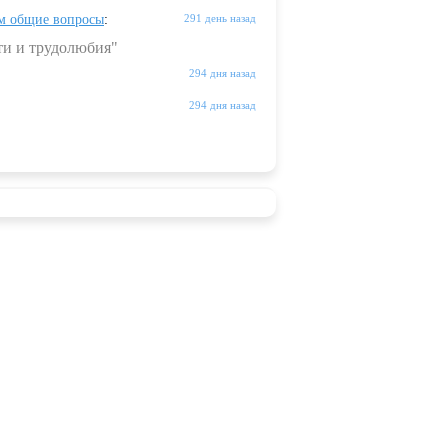
м общие вопросы
:
291 день назад
ти и трудолюбия"
294 дня назад
294 дня назад