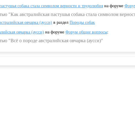
 пастушья собака стала символом верности и трудолюбия
на форуме
Фору
тью "Как австралийская пастушья собака стала символом вернос
встралийская овчарка (аусси)
в раздел
Породы собак
алийская овчарка (аусси)
на форуме
Форум общие вопросы
:
ью "Всё о породе австралийская овчарка (аусси)"