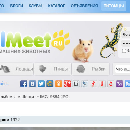
ТО
БЛОГИ
КЛУБЫ
КАТАЛОГ
ОБЪЯВЛЕНИЯ
ПИТОМЦЫ
З
ОМАШНИХ ЖИВОТНЫХ
Лошади
Птицы
Рыбки
айт:
»
»
альбомы
Щенки
IMG_9684.JPG
ров:
1922