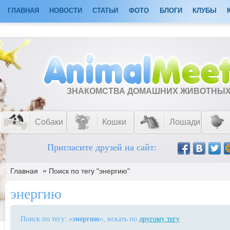
ГЛАВНАЯ
НОВОСТИ
СТАТЬИ
ФОТО
БЛОГИ
КЛУБЫ
ЗНАКОМСТВА ДОМАШНИХ ЖИВОТНЫ
Собаки
Кошки
Лошади
Пригласите друзей на сайт:
»
Главная
Поиск по тегу "энергию"
энергию
Поиск по тегу: «
энергию
», искать по
другому тегу