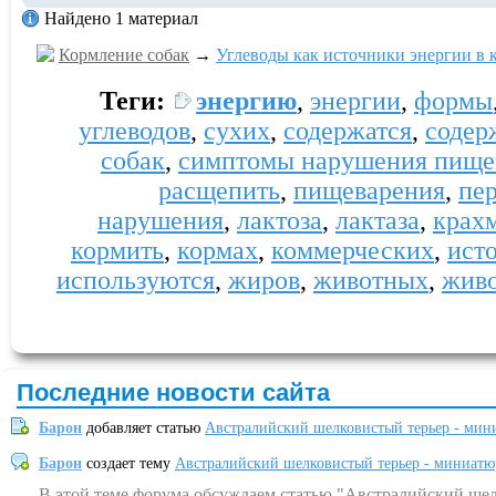
Найдено 1 материал
Кормление собак
→
Углеводы как источники энергии в 
Теги:
энергию
,
энергии
,
формы
углеводов
,
сухих
,
содержатся
,
содер
собак
,
симптомы нарушения пище
расщепить
,
пищеварения
,
пе
нарушения
,
лактоза
,
лактаза
,
крах
кормить
,
кормах
,
коммерческих
,
ист
используются
,
жиров
,
животных
,
жив
Последние новости сайта
Барон
добавляет статью
Австралийский шелковистый терьер - мин
Барон
создает тему
Австралийский шелковистый терьер - миниатю
В этой теме форума обсуждаем статью "Австралийский шел