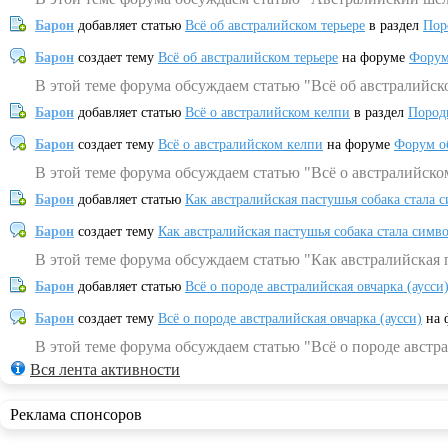
Барон
добавляет статью
Всё об австралийском терьере
в раздел
Пор
Барон
создает тему
Всё об австралийском терьере
на форуме
Форум
В этой теме форума обсуждаем статью "Всё об австралийск
Барон
добавляет статью
Всё о австралийском келпи
в раздел
Пород
Барон
создает тему
Всё о австралийском келпи
на форуме
Форум о
В этой теме форума обсуждаем статью "Всё о австралийско
Барон
добавляет статью
Как австралийская пастушья собака стала 
Барон
создает тему
Как австралийская пастушья собака стала симв
В этой теме форума обсуждаем статью "Как австралийская 
Барон
добавляет статью
Всё о породе австралийская овчарка (аусси
Барон
создает тему
Всё о породе австралийская овчарка (аусси)
на 
В этой теме форума обсуждаем статью "Всё о породе австра
Вся лента активности
Реклама спонсоров