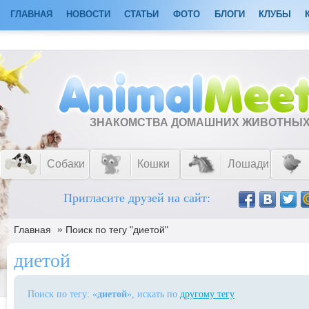
ГЛАВНАЯ
НОВОСТИ
СТАТЬИ
ФОТО
БЛОГИ
КЛУБЫ
ЗНАКОМСТВА ДОМАШНИХ ЖИВОТНЫ
Собаки
Кошки
Лошади
Пригласите друзей на сайт:
»
Главная
Поиск по тегу "диетой"
диетой
Поиск по тегу: «
диетой
», искать по
другому тегу