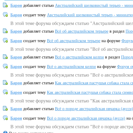
Барон
добавляет статью
Австралийский шелковистый терьер - мин
Барон
создает тему
Австралийский шелковистый терьер - миниатю
В этой теме форума обсуждаем статью "Австралийский шел
Барон
добавляет статью
Всё об австралийском терьере
в раздел
Пор
Барон
создает тему
Всё об австралийском терьере
на форуме
Форум
В этой теме форума обсуждаем статью "Всё об австралийск
Барон
добавляет статью
Всё о австралийском келпи
в раздел
Пород
Барон
создает тему
Всё о австралийском келпи
на форуме
Форум о
В этой теме форума обсуждаем статью "Всё о австралийско
Барон
добавляет статью
Как австралийская пастушья собака стала 
Барон
создает тему
Как австралийская пастушья собака стала симв
В этой теме форума обсуждаем статью "Как австралийская 
Барон
добавляет статью
Всё о породе австралийская овчарка (аусси
Барон
создает тему
Всё о породе австралийская овчарка (аусси)
на 
В этой теме форума обсуждаем статью "Всё о породе австра