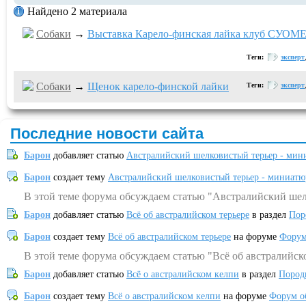
Найдено 2 материала
Собаки
→
Выставка Карело-финская лайка клуб СУОМЕ
Теги:
эксперт
Собаки
→
Щенок карело-финской лайки
Теги:
эксперт
Последние новости сайта
Барон
добавляет статью
Австралийский шелковистый терьер - мин
Барон
создает тему
Австралийский шелковистый терьер - миниатю
В этой теме форума обсуждаем статью "Австралийский шел
Барон
добавляет статью
Всё об австралийском терьере
в раздел
Пор
Барон
создает тему
Всё об австралийском терьере
на форуме
Форум
В этой теме форума обсуждаем статью "Всё об австралийск
Барон
добавляет статью
Всё о австралийском келпи
в раздел
Пород
Барон
создает тему
Всё о австралийском келпи
на форуме
Форум о