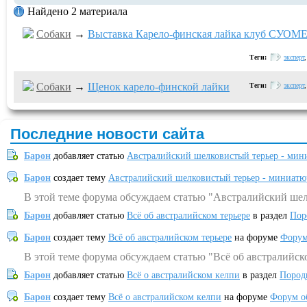
Найдено 2 материала
Собаки
→
Выставка Карело-финская лайка клуб СУОМЕ
Теги:
эксперт
Собаки
→
Щенок карело-финской лайки
Теги:
эксперт
Последние новости сайта
Барон
добавляет статью
Австралийский шелковистый терьер - мин
Барон
создает тему
Австралийский шелковистый терьер - миниатю
В этой теме форума обсуждаем статью "Австралийский шел
Барон
добавляет статью
Всё об австралийском терьере
в раздел
Пор
Барон
создает тему
Всё об австралийском терьере
на форуме
Форум
В этой теме форума обсуждаем статью "Всё об австралийск
Барон
добавляет статью
Всё о австралийском келпи
в раздел
Пород
Барон
создает тему
Всё о австралийском келпи
на форуме
Форум о