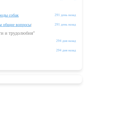
оды собак
291 день назад
м общие вопросы
:
291 день назад
ти и трудолюбия"
294 дня назад
294 дня назад