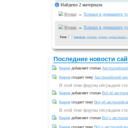
Найдено 2 материала
Куньи
→
Хорьки в домашних ус
Куньи
→
Хорьки в домашних ус
Теги:
хорьком
,
хорьков
,
хорьки
,
хорька можно
,
Последние новости сай
Барон
добавляет статью
Австралийский
Барон
создает тему
Австралийский шел
В этой теме форума обсуждаем ст
Барон
добавляет статью
Всё об австрал
Барон
создает тему
Всё об австралийск
В этой теме форума обсуждаем ста
Барон
добавляет статью
Всё о австрал
Барон
создает тему
Всё о австралийск