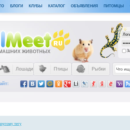
ТО
БЛОГИ
КЛУБЫ
КАТАЛОГ
ОБЪЯВЛЕНИЯ
ПИТОМЦЫ
З
ОМАШНИХ ЖИВОТНЫХ
Лошади
Птицы
Рыбки
айт:
другому тегу