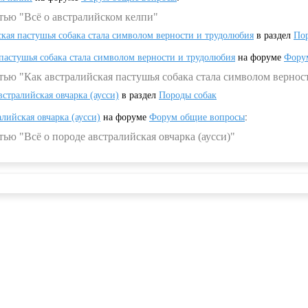
тью "Всё о австралийском келпи"
ская пастушья собака стала символом верности и трудолюбия
в раздел
Пор
 пастушья собака стала символом верности и трудолюбия
на форуме
Фору
тью "Как австралийская пастушья собака стала символом вернос
встралийская овчарка (аусси)
в раздел
Породы собак
алийская овчарка (аусси)
на форуме
Форум общие вопросы
:
ью "Всё о породе австралийская овчарка (аусси)"