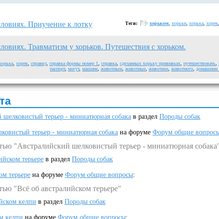
ловиях. Приучение к лотку
Теги:
хорьком
,
хорьки
,
хорька
,
хорек
ловиях. Травматизм у хорьков. Путешествия с хорьком.
хорька
,
хорек
,
справку
,
справка формы номер 1
,
справка
,
сделанных хорьку прививках
,
путешествовать
,
паспорт
,
могут
,
машине
,
животным
,
животные
,
животное
,
животного
,
домашним
та
 шелковистый терьер - миниатюрная собака
в раздел
Породы собак
ковистый терьер - миниатюрная собака
на форуме
Форум общие вопрос
атью "Австралийский шелковистый терьер - миниатюрная собака
ийском терьере
в раздел
Породы собак
ом терьере
на форуме
Форум общие вопросы
:
тью "Всё об австралийском терьере"
ийском келпи
в раздел
Породы собак
ом келпи
на форуме
Форум общие вопросы
: