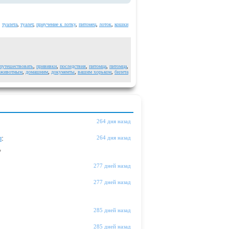
,
туалета
,
туалет
,
приучение к лотку
,
питомец
,
лоток
,
кошки
путешествовать
,
прививки
,
последствия
,
питомца
,
питомца
,
 животным
,
домашним
,
документы
,
вашим хорьком
,
билета
264 дня назад
ы
:
264 дня назад
"
277 дней назад
277 дней назад
285 дней назад
285 дней назад