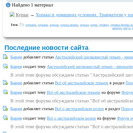
Найдено 1 материал
Куньи
→
Хорьки в домашних условиях. Травматизм у хор
Теги:
хорьком
,
хорьков
,
хорьки
,
хорька можно
,
хорька
,
хорек
,
справку
,
справка формы н
паспорт
,
могут
,
Последние новости сайта
Барон
добавляет статью
Австралийский шелковистый терьер - мин
Барон
создает тему
Австралийский шелковистый терьер - миниатю
В этой теме форума обсуждаем статью "Австралийский шел
Барон
добавляет статью
Всё об австралийском терьере
в раздел
Пор
Барон
создает тему
Всё об австралийском терьере
на форуме
Форум
В этой теме форума обсуждаем статью "Всё об австралийск
Барон
добавляет статью
Всё о австралийском келпи
в раздел
Пород
Барон
создает тему
Всё о австралийском келпи
на форуме
Форум о
В этой теме форума обсуждаем статью "Всё о австралийско