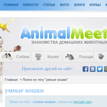
ГЛАВНАЯ
НОВОСТИ
СТАТЬИ
ФОТО
БЛОГИ
КЛУБЫ
ЗНАКОМСТВА ДОМАШНИХ ЖИВОТНЫ
Собаки
Кошки
Лошади
Пригласите друзей на сайт:
»
Главная
Поиск по тегу "умные кошки"
умные кошки
Поиск по тегу: «
умные кошки
», искать по
другому тегу