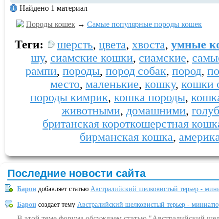
Найдено 1 материал
Породы кошек
→
Самые популярные породы кошек
Теги:
шерсть
,
цвета
,
хвоста
,
умные к
шу
,
сиамские кошки
,
сиамские
,
самы
рампи
,
породы
,
пород собак
,
пород
,
по
место
,
маленькие
,
кошку
,
кошки 
породы кимрик
,
кошка породы
,
кошк
животными
,
домашними
,
голуб
британская короткошерстная кошк
бирманская кошка
,
америк
Последние новости сайта
Барон
добавляет статью
Австралийский шелковистый терьер - мин
Барон
создает тему
Австралийский шелковистый терьер - миниатю
В этой теме форума обсуждаем статью "Австралийский шел