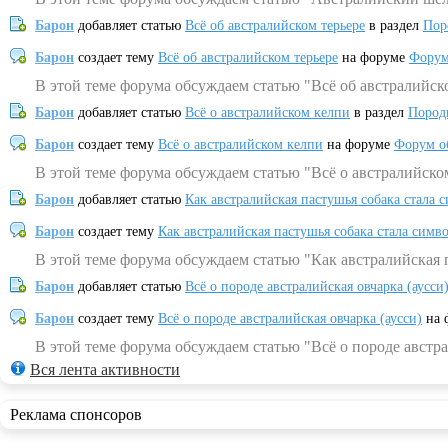
Барон
добавляет статью
Всё об австралийском терьере
в раздел
Пор
Барон
создает тему
Всё об австралийском терьере
на форуме
Форум
В этой теме форума обсуждаем статью "Всё об австралийск
Барон
добавляет статью
Всё о австралийском келпи
в раздел
Пород
Барон
создает тему
Всё о австралийском келпи
на форуме
Форум о
В этой теме форума обсуждаем статью "Всё о австралийско
Барон
добавляет статью
Как австралийская пастушья собака стала 
Барон
создает тему
Как австралийская пастушья собака стала симв
В этой теме форума обсуждаем статью "Как австралийская 
Барон
добавляет статью
Всё о породе австралийская овчарка (аусси
Барон
создает тему
Всё о породе австралийская овчарка (аусси)
на 
В этой теме форума обсуждаем статью "Всё о породе австра
Вся лента активности
Реклама спонсоров