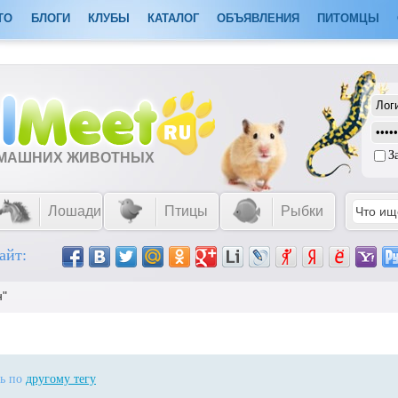
ТО
БЛОГИ
КЛУБЫ
КАТАЛОГ
ОБЪЯВЛЕНИЯ
ПИТОМЦЫ
З
ОМАШНИХ ЖИВОТНЫХ
Лошади
Птицы
Рыбки
айт:
н"
ть по
другому тегу