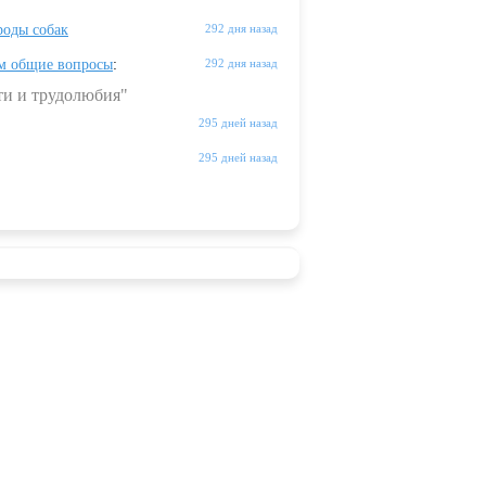
оды собак
292 дня назад
м общие вопросы
:
292 дня назад
ти и трудолюбия"
295 дней назад
295 дней назад