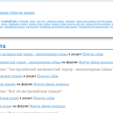
рные породы кошек
,
турецкий ван
,
турецкий
,
собак
,
сноу-шу
,
сиамские кошки
,
сиамские
,
самые популярные породы кошек
,
место
,
маленькие
,
кошку
,
кошки очень умные
,
кошки
,
кошка породы сноу-шу
,
кошка породы кимрик
,
бые
,
гималайская кошка
,
владельцев
,
британская короткошерстная кошка
,
британская короткошерстная
,
бо
та
 шелковистый терьер - миниатюрная собака
в раздел
Породы собак
ковистый терьер - миниатюрная собака
на форуме
Форум общие вопрос
атью "Австралийский шелковистый терьер - миниатюрная собака
ийском терьере
в раздел
Породы собак
ом терьере
на форуме
Форум общие вопросы
:
тью "Всё об австралийском терьере"
ийском келпи
в раздел
Породы собак
ом келпи
на форуме
Форум общие вопросы
: