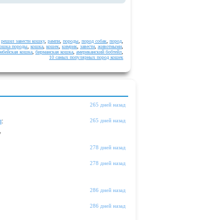
,
решил завести кошку
,
рампи
,
породы
,
пород собак
,
пород
,
кошка породы
,
кошка
,
кошек
,
кимрик
,
завести
,
животными
,
мбейская кошка
,
бирманская кошка
,
американский бобтейл
,
10 самых популярных пород кошек
265 дней назад
ы
:
265 дней назад
"
278 дней назад
278 дней назад
286 дней назад
286 дней назад