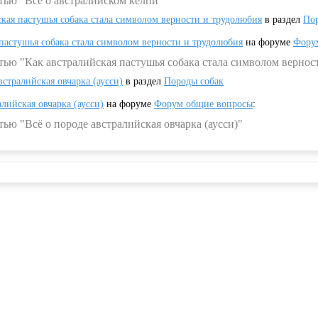
тью "Всё о австралийском келпи"
ская пастушья собака стала символом верности и трудолюбия
в раздел
Пор
 пастушья собака стала символом верности и трудолюбия
на форуме
Фору
тью "Как австралийская пастушья собака стала символом вернос
встралийская овчарка (аусси)
в раздел
Породы собак
алийская овчарка (аусси)
на форуме
Форум общие вопросы
:
ью "Всё о породе австралийская овчарка (аусси)"