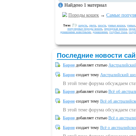
Найдено 1 материал
Породы кошек
→
Самые популя
Теги:
шерсть
,
цвета
,
хвоста
,
умные кошки
,
умные
популярные породы кошек
,
персидская кошка
,
окрас
домашними животными
,
домашними
,
голубые глаза
,
голу
Последние новости сай
Барон
добавляет статью
Австралийский
Барон
создает тему
Австралийский шел
В этой теме форума обсуждаем ст
Барон
добавляет статью
Всё об австрал
Барон
создает тему
Всё об австралийск
В этой теме форума обсуждаем ста
Барон
добавляет статью
Всё о австрал
Барон
создает тему
Всё о австралийск