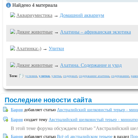
Найдено 4 материала
Аквариумистика
→
Домашний аквариум
Дикие животные
→
Ахатины – африканская экзотика
Ахатинка:-)
→
Улитки
Дикие животные
→
Ахатина. Содержание и уход
Теги:
условия
,
улитки
,
улитка
,
содержат
,
содержание ахатина
,
содержание
,
рако
Последние новости сайта
Барон
добавляет статью
Австралийский шелковистый терьер - мин
Барон
создает тему
Австралийский шелковистый терьер - миниатю
В этой теме форума обсуждаем статью "Австралийский шел
Барон
добавляет статью
Всё об австралийском терьере
в раздел
Пор