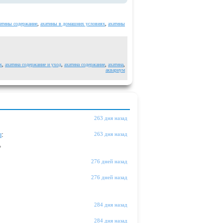
атины содержание
,
ахатины в домашних условиях
,
ахатины
х
,
ахатина содержание и уход
,
ахатина содержание
,
ахатина
,
аквариум
263 дня назад
ы
:
263 дня назад
"
276 дней назад
276 дней назад
284 дня назад
284 дня назад