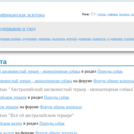
африканская экзотика
Теги:
улитки
,
улитка
,
жилище
,
ах
одержание и уход
ержание ахатина
,
содержание
,
раковины
,
моллюски
,
которой
,
домашние
,
влажность
,
в домашних условия
та
 шелковистый терьер - миниатюрная собака
в раздел
Породы собак
ковистый терьер - миниатюрная собака
на форуме
Форум общие вопрос
атью "Австралийский шелковистый терьер - миниатюрная собака
ийском терьере
в раздел
Породы собак
ом терьере
на форуме
Форум общие вопросы
:
тью "Всё об австралийском терьере"
ийском келпи
в раздел
Породы собак
ом келпи
на форуме
Форум общие вопросы
: