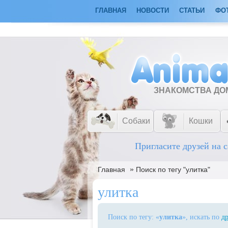
ГЛАВНАЯ
НОВОСТИ
СТАТЬИ
ФО
ЗНАКОМСТВА Д
Собаки
Кошки
Пригласите друзей на с
»
Главная
Поиск по тегу "улитка"
улитка
Поиск по тегу: «
улитка
», искать по
д