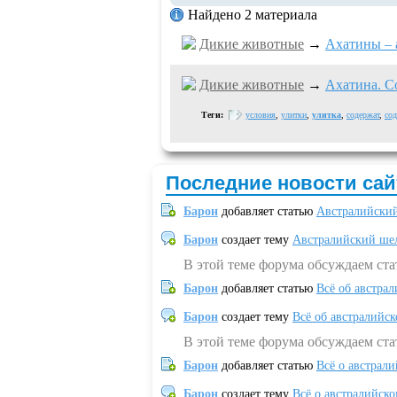
Найдено 2 материала
Дикие животные
→
Ахатины – 
Дикие животные
→
Ахатина. С
Теги:
условия
,
улитки
,
улитка
,
содержат
,
сод
Последние новости сай
Барон
добавляет статью
Австралийский
Барон
создает тему
Австралийский шел
В этой теме форума обсуждаем ст
Барон
добавляет статью
Всё об австрал
Барон
создает тему
Всё об австралийск
В этой теме форума обсуждаем ста
Барон
добавляет статью
Всё о австрал
Барон
создает тему
Всё о австралийск