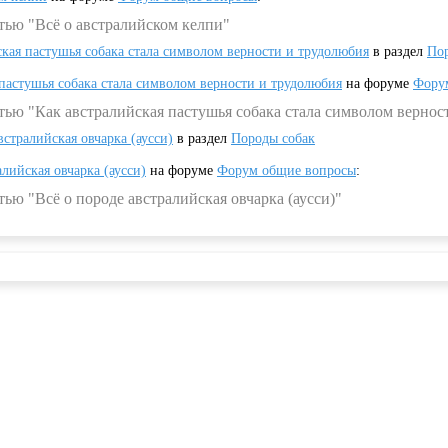
тью "Всё о австралийском келпи"
ская пастушья собака стала символом верности и трудолюбия
в раздел
Пор
 пастушья собака стала символом верности и трудолюбия
на форуме
Фору
тью "Как австралийская пастушья собака стала символом вернос
встралийская овчарка (аусси)
в раздел
Породы собак
алийская овчарка (аусси)
на форуме
Форум общие вопросы
:
ью "Всё о породе австралийская овчарка (аусси)"