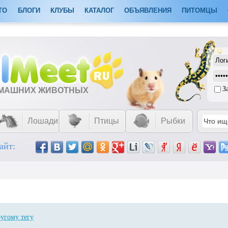
ТО
БЛОГИ
КЛУБЫ
КАТАЛОГ
ОБЪЯВЛЕНИЯ
ПИТОМЦЫ
З
ОМАШНИХ ЖИВОТНЫХ
Лошади
Птицы
Рыбки
айт:
ругому тегу