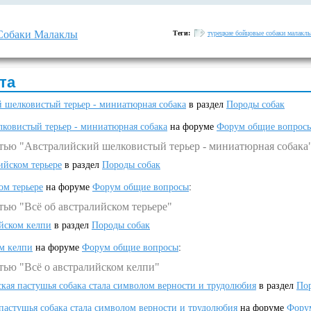
Собаки Малаклы
Теги:
турецкие бойцовые собаки малакл
та
 шелковистый терьер - миниатюрная собака
в раздел
Породы собак
ковистый терьер - миниатюрная собака
на форуме
Форум общие вопрос
атью "Австралийский шелковистый терьер - миниатюрная собака
ийском терьере
в раздел
Породы собак
ом терьере
на форуме
Форум общие вопросы
:
тью "Всё об австралийском терьере"
ийском келпи
в раздел
Породы собак
ом келпи
на форуме
Форум общие вопросы
:
тью "Всё о австралийском келпи"
ская пастушья собака стала символом верности и трудолюбия
в раздел
Пор
 пастушья собака стала символом верности и трудолюбия
на форуме
Фору