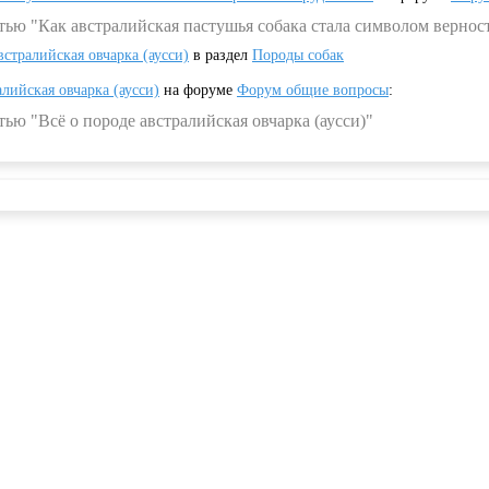
тью "Как австралийская пастушья собака стала символом вернос
встралийская овчарка (аусси)
в раздел
Породы собак
алийская овчарка (аусси)
на форуме
Форум общие вопросы
:
ью "Всё о породе австралийская овчарка (аусси)"