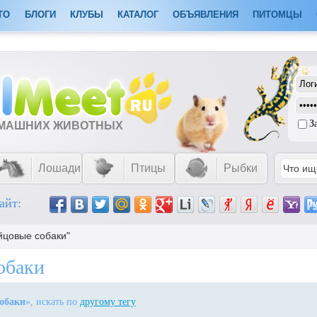
ТО
БЛОГИ
КЛУБЫ
КАТАЛОГ
ОБЪЯВЛЕНИЯ
ПИТОМЦЫ
З
ОМАШНИХ ЖИВОТНЫХ
Лошади
Птицы
Рыбки
айт:
ойцовые собаки"
обаки
собаки
», искать по
другому тегу