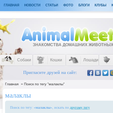
ГЛАВНАЯ
НОВОСТИ
СТАТЬИ
ФОТО
БЛОГИ
КЛУБЫ
ЗНАКОМСТВА ДОМАШНИХ ЖИВОТНЫ
Собаки
Кошки
Лошади
Пригласите друзей на сайт:
»
Главная
Поиск по тегу "малаклы"
малаклы
Поиск по тегу: «
малаклы
», искать по
другому тегу