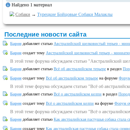
Найдено 1 материал
Собаки
→
Турецкие Бойцовые Собаки Малаклы
Последние новости сайта
Барон
добавляет статью
Австралийский шелковистый терьер - мин
Барон
создает тему
Австралийский шелковистый терьер - миниатю
В этой теме форума обсуждаем статью "Австралийский шел
Барон
добавляет статью
Всё об австралийском терьере
в раздел
Пор
Барон
создает тему
Всё об австралийском терьере
на форуме
Форум
В этой теме форума обсуждаем статью "Всё об австралийск
Барон
добавляет статью
Всё о австралийском келпи
в раздел
Пород
Барон
создает тему
Всё о австралийском келпи
на форуме
Форум о
В этой теме форума обсуждаем статью "Всё о австралийско
Барон
добавляет статью
Как австралийская пастушья собака стала 
Барон
создает тему
Как австралийская пастушья собака стала симв