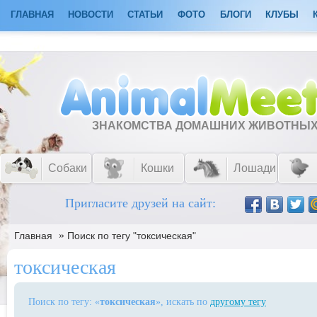
ГЛАВНАЯ
НОВОСТИ
СТАТЬИ
ФОТО
БЛОГИ
КЛУБЫ
ЗНАКОМСТВА ДОМАШНИХ ЖИВОТНЫ
Собаки
Кошки
Лошади
Пригласите друзей на сайт:
»
Главная
Поиск по тегу "токсическая"
токсическая
Поиск по тегу: «
токсическая
», искать по
другому тегу