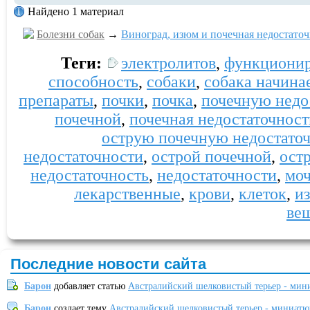
Найдено 1 материал
Болезни собак
→
Виноград, изюм и почечная недостаточ
Теги:
электролитов
,
функционир
способность
,
собаки
,
собака начинае
препараты
,
почки
,
почка
,
почечную недо
почечной
,
почечная недостаточност
острую почечную недостато
недостаточности
,
острой почечной
,
ост
недостаточность
,
недостаточности
,
моч
лекарственные
,
крови
,
клеток
,
и
ве
Последние новости сайта
Барон
добавляет статью
Австралийский шелковистый терьер - мин
Барон
создает тему
Австралийский шелковистый терьер - миниатю