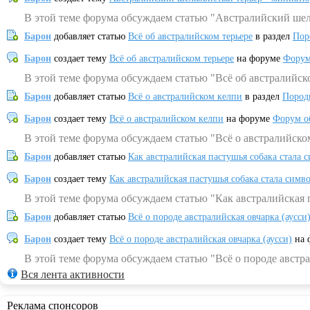
В этой теме форума обсуждаем статью "Австралийский шел
Барон
добавляет статью
Всё об австралийском терьере
в раздел
Пор
Барон
создает тему
Всё об австралийском терьере
на форуме
Форум
В этой теме форума обсуждаем статью "Всё об австралийск
Барон
добавляет статью
Всё о австралийском келпи
в раздел
Пород
Барон
создает тему
Всё о австралийском келпи
на форуме
Форум о
В этой теме форума обсуждаем статью "Всё о австралийско
Барон
добавляет статью
Как австралийская пастушья собака стала 
Барон
создает тему
Как австралийская пастушья собака стала симв
В этой теме форума обсуждаем статью "Как австралийская 
Барон
добавляет статью
Всё о породе австралийская овчарка (аусси
Барон
создает тему
Всё о породе австралийская овчарка (аусси)
на 
В этой теме форума обсуждаем статью "Всё о породе австра
Вся лента активности
Реклама спонсоров