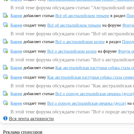
В этой теме форума обсуждаем статью "Австралийский шел
Барон
добавляет статью
Всё об австралийском терьере
в раздел
Пор
Барон
создает тему
Всё об австралийском терьере
на форуме
Форум
В этой теме форума обсуждаем статью "Всё об австралийск
Барон
добавляет статью
Всё о австралийском келпи
в раздел
Пород
Барон
создает тему
Всё о австралийском келпи
на форуме
Форум о
В этой теме форума обсуждаем статью "Всё о австралийско
Барон
добавляет статью
Как австралийская пастушья собака стала 
Барон
создает тему
Как австралийская пастушья собака стала симв
В этой теме форума обсуждаем статью "Как австралийская 
Барон
добавляет статью
Всё о породе австралийская овчарка (аусси
Барон
создает тему
Всё о породе австралийская овчарка (аусси)
на 
В этой теме форума обсуждаем статью "Всё о породе австра
Вся лента активности
Реклама спонсоров