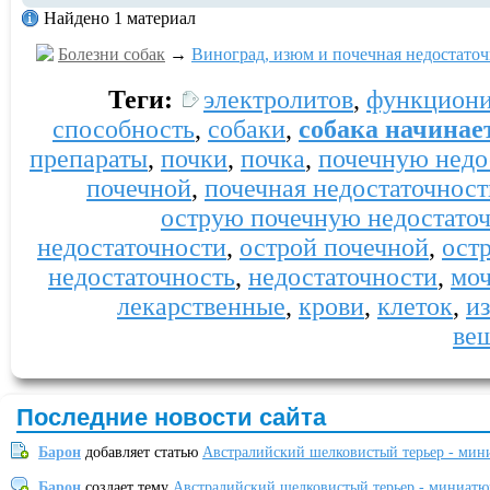
Найдено 1 материал
Болезни собак
→
Виноград, изюм и почечная недостаточ
Теги:
электролитов
,
функциони
способность
,
собаки
,
собака начинае
препараты
,
почки
,
почка
,
почечную недо
почечной
,
почечная недостаточност
острую почечную недостато
недостаточности
,
острой почечной
,
ост
недостаточность
,
недостаточности
,
моч
лекарственные
,
крови
,
клеток
,
и
ве
Последние новости сайта
Барон
добавляет статью
Австралийский шелковистый терьер - мин
Барон
создает тему
Австралийский шелковистый терьер - миниатю