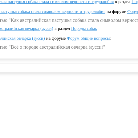
ская пастушья собака стала символом верности и трудолюбия
в раздел
Пор
 пастушья собака стала символом верности и трудолюбия
на форуме
Фору
тью "Как австралийская пастушья собака стала символом вернос
встралийская овчарка (аусси)
в раздел
Породы собак
алийская овчарка (аусси)
на форуме
Форум общие вопросы
:
ью "Всё о породе австралийская овчарка (аусси)"