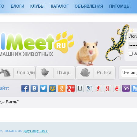
ТО
БЛОГИ
КЛУБЫ
КАТАЛОГ
ОБЪЯВЛЕНИЯ
ПИТОМЦЫ
З
ОМАШНИХ ЖИВОТНЫХ
Лошади
Птицы
Рыбки
айт:
ды Бигль"
», искать по
другому тегу