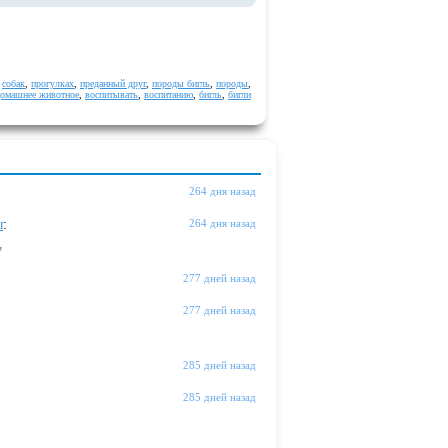
,
собак
,
прогулках
,
преданный друг
,
породы бигль
,
породы
,
омашнее животное
,
воспитывать
,
воспитанию
,
бигль
,
бигли
264 дня назад
ы
:
264 дня назад
"
277 дней назад
277 дней назад
285 дней назад
285 дней назад