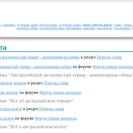
ю
,
ухаживать
,
содержать собаку породы Бигль
,
содержать собаку
,
собаку породы Бигль
,
собаку
,
собаки
охотой на зайцев
,
охотничий инстинкт
,
заболевания
,
животное
,
дрессировке
,
дрессировать
,
д
та
 шелковистый терьер - миниатюрная собака
в раздел
Породы собак
ковистый терьер - миниатюрная собака
на форуме
Форум общие вопрос
атью "Австралийский шелковистый терьер - миниатюрная собака
ийском терьере
в раздел
Породы собак
ом терьере
на форуме
Форум общие вопросы
:
тью "Всё об австралийском терьере"
ийском келпи
в раздел
Породы собак
ом келпи
на форуме
Форум общие вопросы
:
тью "Всё о австралийском келпи"