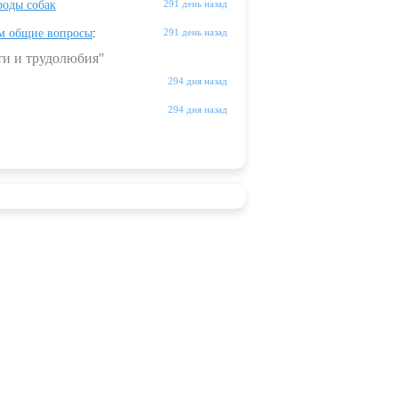
оды собак
291 день назад
м общие вопросы
:
291 день назад
ти и трудолюбия"
294 дня назад
294 дня назад