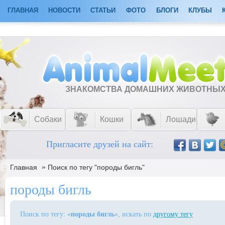
ГЛАВНАЯ
НОВОСТИ
СТАТЬИ
ФОТО
БЛОГИ
КЛУБЫ
ЗНАКОМСТВА ДОМАШНИХ ЖИВОТНЫ
Собаки
Кошки
Лошади
Пригласите друзей на сайт:
»
Главная
Поиск по тегу "породы бигль"
породы бигль
Поиск по тегу: «
породы бигль
», искать по
другому тегу