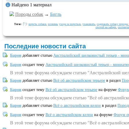
Найдено 1 материал
Породы собак
→
Бигль
Теги:
шерсть собаки
,
хозяина
,
ухода за шерстью
,
ухаживать
,
содержать собаку породы
охотой на зайцев
,
охотничи
Последние новости сайта
Барон
добавляет статью
Австралийский шелковистый терьер - мин
Барон
создает тему
Австралийский шелковистый терьер - миниатю
В этой теме форума обсуждаем статью "Австралийский шел
Барон
добавляет статью
Всё об австралийском терьере
в раздел
Пор
Барон
создает тему
Всё об австралийском терьере
на форуме
Форум
В этой теме форума обсуждаем статью "Всё об австралийск
Барон
добавляет статью
Всё о австралийском келпи
в раздел
Пород
Барон
создает тему
Всё о австралийском келпи
на форуме
Форум о
В этой теме форума обсуждаем статью "Всё о австралийско