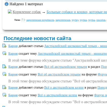
Найдено 1 материал
Кормление собак
→
Больные собаки и кошки, которые не
Теги:
энергетические потребности
,
энергетические
,
трубку
,
трубки
,
трубка
,
способов
,
Последние новости сайта
Барон
добавляет статью
Австралийский шелковистый терьер - мин
Барон
создает тему
Австралийский шелковистый терьер - миниатю
В этой теме форума обсуждаем статью "Австралийский шел
Барон
добавляет статью
Всё об австралийском терьере
в раздел
Пор
Барон
создает тему
Всё об австралийском терьере
на форуме
Форум
В этой теме форума обсуждаем статью "Всё об австралийск
Барон
добавляет статью
Всё о австралийском келпи
в раздел
Пород
Барон
создает тему
Всё о австралийском келпи
на форуме
Форум о
В этой теме форума обсуждаем статью "Всё о австралийско