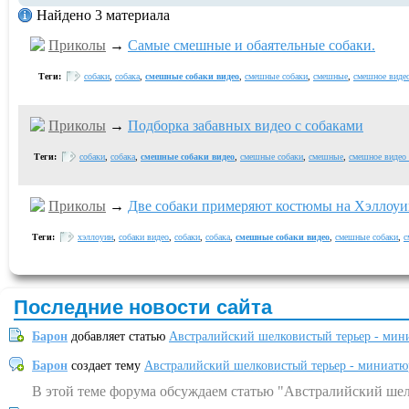
Найдено 3 материала
Приколы
→
Самые смешные и обаятельные собаки.
Теги:
собаки
,
собака
,
смешные собаки видео
,
смешные собаки
,
смешные
,
смешное видео
Приколы
→
Подборка забавных видео с собаками
Теги:
собаки
,
собака
,
смешные собаки видео
,
смешные собаки
,
смешные
,
смешное видео 
Приколы
→
Две собаки примеряют костюмы на Хэллоу
Теги:
хэллоуин
,
собаки видео
,
собаки
,
собака
,
смешные собаки видео
,
смешные собаки
,
с
Последние новости сайта
Барон
добавляет статью
Австралийский шелковистый терьер - мин
Барон
создает тему
Австралийский шелковистый терьер - миниатю
В этой теме форума обсуждаем статью "Австралийский шел