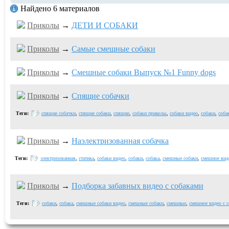
Найдено 6 материалов
Приколы
→
ДЕТИ И СОБАКИ
Приколы
→
Самые смешные собаки
Приколы
→
Смешные собаки Выпуск №1 Funny dogs
Приколы
→
Спящие собачки
Теги:
спящие собачки
,
спящие собаки
,
спящие
,
собаки приколы
,
собаки видео
,
собаки
,
соба
Приколы
→
Наэлектризованная собачка
Теги:
электризованная
,
статика
,
собаки видео
,
собаки
,
собака
,
смешные собаки
,
смешное вид
Приколы
→
Подборка забавных видео с собаками
Теги:
собаки
,
собака
,
смешные собаки видео
,
смешные собаки
,
смешные
,
смешное видео с 