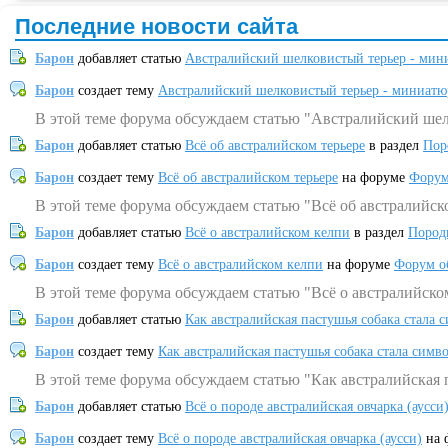
Последние новости сайта
Барон
добавляет статью
Австралийский шелковистый терьер - мин
Барон
создает тему
Австралийский шелковистый терьер - миниатю
В этой теме форума обсуждаем статью "Австралийский шел
Барон
добавляет статью
Всё об австралийском терьере
в раздел
Пор
Барон
создает тему
Всё об австралийском терьере
на форуме
Форум
В этой теме форума обсуждаем статью "Всё об австралийск
Барон
добавляет статью
Всё о австралийском келпи
в раздел
Пород
Барон
создает тему
Всё о австралийском келпи
на форуме
Форум о
В этой теме форума обсуждаем статью "Всё о австралийско
Барон
добавляет статью
Как австралийская пастушья собака стала 
Барон
создает тему
Как австралийская пастушья собака стала симв
В этой теме форума обсуждаем статью "Как австралийская 
Барон
добавляет статью
Всё о породе австралийская овчарка (аусси
Барон
создает тему
Всё о породе австралийская овчарка (аусси)
на 