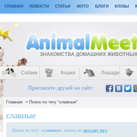
ГЛАВНАЯ
НОВОСТИ
СТАТЬИ
ФОТО
БЛОГИ
КЛУБЫ
ЗНАКОМСТВА ДОМАШНИХ ЖИВОТНЫ
Собаки
Кошки
Лошади
Пригласите друзей на сайт:
»
Главная
Поиск по тегу "славные"
славные
Поиск по тегу: «
славные
», искать по
другому тегу