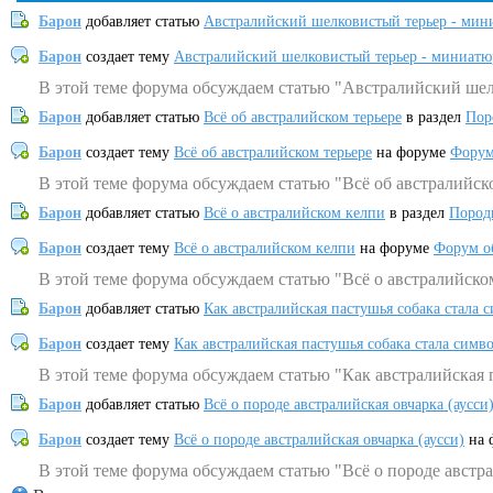
Барон
добавляет статью
Австралийский шелковистый терьер - мин
Барон
создает тему
Австралийский шелковистый терьер - миниатю
В этой теме форума обсуждаем статью "Австралийский шел
Барон
добавляет статью
Всё об австралийском терьере
в раздел
Пор
Барон
создает тему
Всё об австралийском терьере
на форуме
Форум
В этой теме форума обсуждаем статью "Всё об австралийск
Барон
добавляет статью
Всё о австралийском келпи
в раздел
Пород
Барон
создает тему
Всё о австралийском келпи
на форуме
Форум о
В этой теме форума обсуждаем статью "Всё о австралийско
Барон
добавляет статью
Как австралийская пастушья собака стала 
Барон
создает тему
Как австралийская пастушья собака стала симв
В этой теме форума обсуждаем статью "Как австралийская 
Барон
добавляет статью
Всё о породе австралийская овчарка (аусси
Барон
создает тему
Всё о породе австралийская овчарка (аусси)
на 
В этой теме форума обсуждаем статью "Всё о породе австра