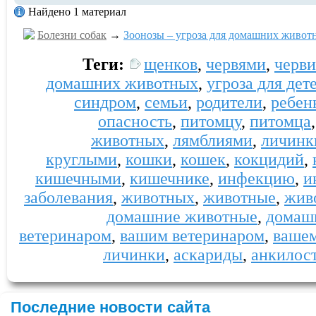
Найдено 1 материал
Болезни собак
→
Зоонозы – угроза для домашних живот
Теги:
щенков
,
червями
,
черви
домашних животных
,
угроза для дет
синдром
,
семьи
,
родители
,
ребен
опасность
,
питомцу
,
питомца
животных
,
лямблиями
,
личинк
круглыми
,
кошки
,
кошек
,
кокцидий
,
кишечными
,
кишечнике
,
инфекцию
,
и
заболевания
,
животных
,
животные
,
жив
домашние животные
,
домаш
ветеринаром
,
вашим ветеринаром
,
вашем
личинки
,
аскариды
,
анкилос
Последние новости сайта