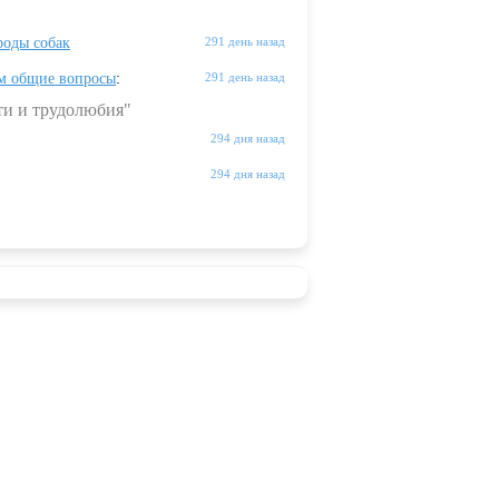
оды собак
291 день назад
м общие вопросы
:
291 день назад
ти и трудолюбия"
294 дня назад
294 дня назад