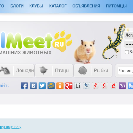
ТО
БЛОГИ
КЛУБЫ
КАТАЛОГ
ОБЪЯВЛЕНИЯ
ПИТОМЦЫ
З
ОМАШНИХ ЖИВОТНЫХ
Лошади
Птицы
Рыбки
айт:
ругому тегу