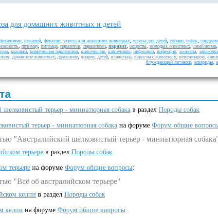
оза для домашних животных и детей
фекалиями
,
фекалий
,
фекалии
,
угроза для домашних животных
,
угроза для детей
,
собаки
,
собак
,
синдром
опасность
,
питомцу
,
питомца
,
паразитов
,
паразитами
,
паразит
,
ооцисты
,
молодых животных
,
лямблиями
дром
,
кожный
,
кишечными паразитами
,
кишечными
,
кишечнике
,
инфекцию
,
инфекции
,
зоонозы
,
заражени
шних
,
домашние животные
,
домашние
,
диареи
,
детей
,
владельца
,
взрослых животных
,
ветеринаром
,
ваши
блуждающей личинки
,
аскариды
,
та
 шелковистый терьер - миниатюрная собака
в раздел
Породы собак
ковистый терьер - миниатюрная собака
на форуме
Форум общие вопрос
атью "Австралийский шелковистый терьер - миниатюрная собака
ийском терьере
в раздел
Породы собак
ом терьере
на форуме
Форум общие вопросы
:
тью "Всё об австралийском терьере"
ийском келпи
в раздел
Породы собак
ом келпи
на форуме
Форум общие вопросы
: