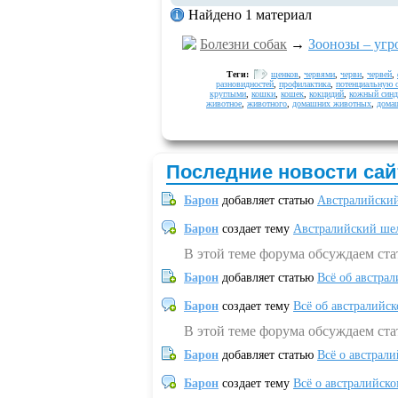
Найдено 1 материал
Болезни собак
→
Зоонозы – угр
Теги:
щенков
,
червями
,
черви
,
червей
,
разновидностей
,
профилактика
,
потенциальную 
круглыми
,
кошки
,
кошек
,
кокцидий
,
кожный син
животное
,
животного
,
домашних животных
,
дома
Последние новости сай
Барон
добавляет статью
Австралийский
Барон
создает тему
Австралийский шел
В этой теме форума обсуждаем ст
Барон
добавляет статью
Всё об австрал
Барон
создает тему
Всё об австралийск
В этой теме форума обсуждаем ста
Барон
добавляет статью
Всё о австрал
Барон
создает тему
Всё о австралийск