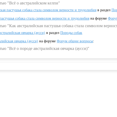
тью "Всё о австралийском келпи"
ская пастушья собака стала символом верности и трудолюбия
в раздел
Пор
 пастушья собака стала символом верности и трудолюбия
на форуме
Фору
тью "Как австралийская пастушья собака стала символом вернос
встралийская овчарка (аусси)
в раздел
Породы собак
алийская овчарка (аусси)
на форуме
Форум общие вопросы
:
ью "Всё о породе австралийская овчарка (аусси)"