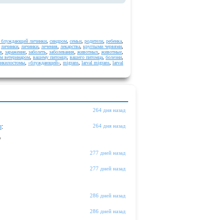
 блуждающей личинки
,
синдром
,
семьи
,
родители
,
ребенка
,
,
личинки
,
личинки
,
лечения
,
лекарства
,
круглыми червями
,
я
,
заражение
,
заболеть
,
заболевания
,
животных
,
животные
,
м ветеринаром
,
вашему питомцу
,
вашего питомца
,
болезни
,
анкилостомы
,
«блуждающей»
,
migrans
,
larval migrans
,
larval
264 дня назад
ы
:
264 дня назад
"
277 дней назад
277 дней назад
286 дней назад
286 дней назад