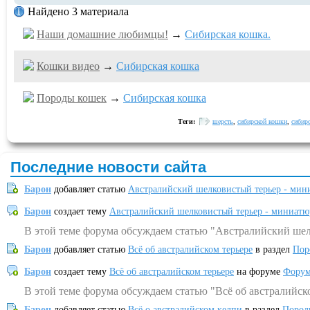
Найдено 3 материала
Наши домашние любимцы!
→
Сибирская кошка.
Кошки видео
→
Сибирская кошка
Породы кошек
→
Сибирская кошка
Теги:
шерсть
,
сибирской кошки
,
сибир
Последние новости сайта
Барон
добавляет статью
Австралийский шелковистый терьер - мин
Барон
создает тему
Австралийский шелковистый терьер - миниатю
В этой теме форума обсуждаем статью "Австралийский шел
Барон
добавляет статью
Всё об австралийском терьере
в раздел
Пор
Барон
создает тему
Всё об австралийском терьере
на форуме
Форум
В этой теме форума обсуждаем статью "Всё об австралийск
Барон
добавляет статью
Всё о австралийском келпи
в раздел
Пород