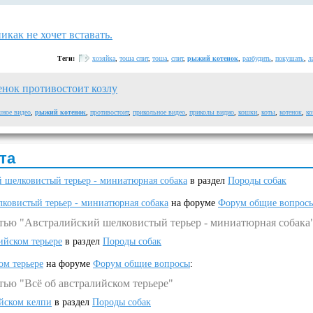
икак не хочет вставать.
Теги:
хозяйка
,
тоша спит
,
тоша
,
спит
,
рыжий котенок
,
разбудить
,
покушать
,
л
нок противостоит козлу
шное видео
,
рыжий котенок
,
противостоит
,
прикольное видео
,
приколы видио
,
кошки
,
коты
,
котенок
,
ко
та
 шелковистый терьер - миниатюрная собака
в раздел
Породы собак
ковистый терьер - миниатюрная собака
на форуме
Форум общие вопрос
атью "Австралийский шелковистый терьер - миниатюрная собака
ийском терьере
в раздел
Породы собак
ом терьере
на форуме
Форум общие вопросы
:
тью "Всё об австралийском терьере"
ийском келпи
в раздел
Породы собак