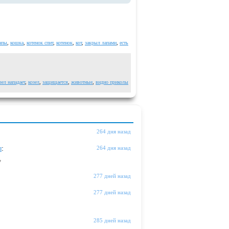
апы
,
кошка
,
котенок спит
,
котенок
,
кот
,
закрыл лапами
,
есть
зел нападает
,
козел
,
защищается
,
животные
,
видио приколы
264 дня назад
ы
:
264 дня назад
"
277 дней назад
277 дней назад
285 дней назад