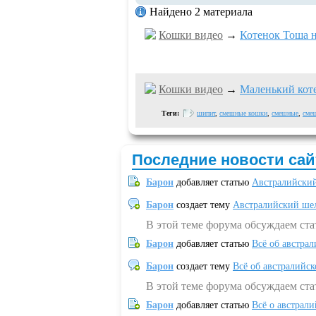
Найдено 2 материала
Кошки видео
→
Котенок Тоша н
Кошки видео
→
Маленький коте
Теги:
шипит
,
смешные кошки
,
смешные
,
сме
Последние новости сай
Барон
добавляет статью
Австралийский
Барон
создает тему
Австралийский шел
В этой теме форума обсуждаем ст
Барон
добавляет статью
Всё об австрал
Барон
создает тему
Всё об австралийск
В этой теме форума обсуждаем ста
Барон
добавляет статью
Всё о австрал