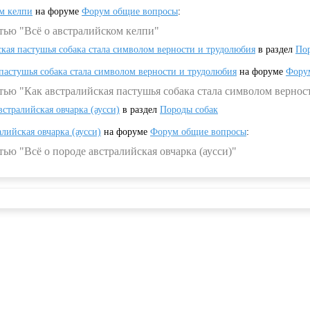
ом келпи
на форуме
Форум общие вопросы
:
тью "Всё о австралийском келпи"
ская пастушья собака стала символом верности и трудолюбия
в раздел
Пор
 пастушья собака стала символом верности и трудолюбия
на форуме
Фору
тью "Как австралийская пастушья собака стала символом вернос
встралийская овчарка (аусси)
в раздел
Породы собак
алийская овчарка (аусси)
на форуме
Форум общие вопросы
:
ью "Всё о породе австралийская овчарка (аусси)"