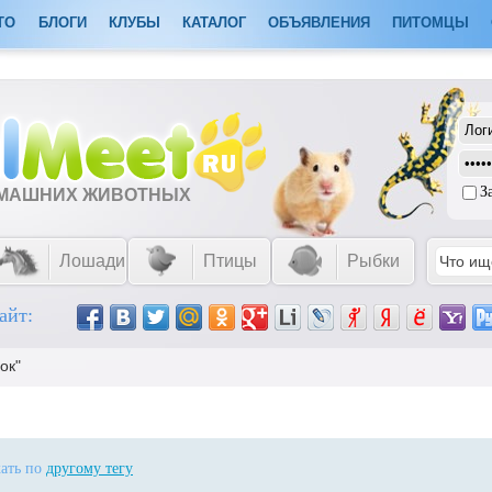
ТО
БЛОГИ
КЛУБЫ
КАТАЛОГ
ОБЪЯВЛЕНИЯ
ПИТОМЦЫ
З
ОМАШНИХ ЖИВОТНЫХ
Лошади
Птицы
Рыбки
айт:
ок"
кать по
другому тегу