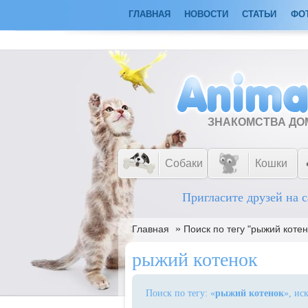
ГЛАВНАЯ
НОВОСТИ
СТАТЬИ
ФО
ЗНАКОМСТВА Д
Собаки
Кошки
Пригласите друзей на с
»
Главная
Поиск по тегу "рыжий котен
рыжий котенок
Поиск по тегу: «
рыжий котенок
», ис