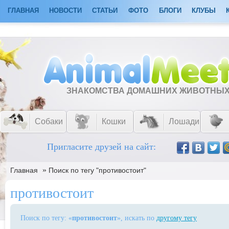
ГЛАВНАЯ
НОВОСТИ
СТАТЬИ
ФОТО
БЛОГИ
КЛУБЫ
ЗНАКОМСТВА ДОМАШНИХ ЖИВОТНЫ
Собаки
Кошки
Лошади
Пригласите друзей на сайт:
»
Главная
Поиск по тегу "противостоит"
противостоит
Поиск по тегу: «
противостоит
», искать по
другому тегу