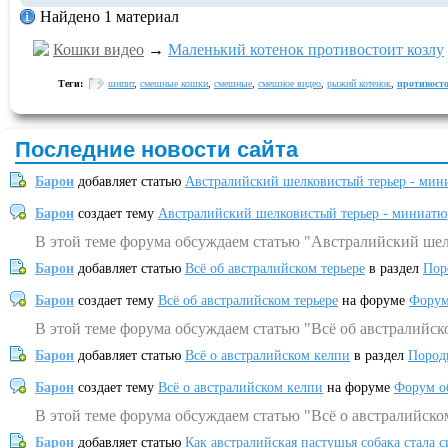
Найдено 1 материал
Кошки видео
→
Маленький котенок противостоит козлу
Теги:
шипит
,
смешные кошки
,
смешные
,
смешное видео
,
рыжий котенок
,
противост
Последние новости сайта
Барон
добавляет статью
Австралийский шелковистый терьер - мин
Барон
создает тему
Австралийский шелковистый терьер - миниатю
В этой теме форума обсуждаем статью "Австралийский шел
Барон
добавляет статью
Всё об австралийском терьере
в раздел
Пор
Барон
создает тему
Всё об австралийском терьере
на форуме
Форум
В этой теме форума обсуждаем статью "Всё об австралийск
Барон
добавляет статью
Всё о австралийском келпи
в раздел
Пород
Барон
создает тему
Всё о австралийском келпи
на форуме
Форум о
В этой теме форума обсуждаем статью "Всё о австралийско
Барон
добавляет статью
Как австралийская пастушья собака стала 