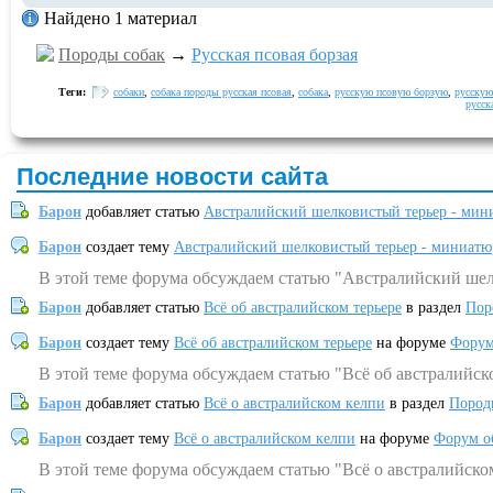
Найдено 1 материал
Породы собак
→
Русская псовая борзая
Теги:
собаки
,
собака породы русская псовая
,
собака
,
русскую псовую борзую
,
русскую
русск
Последние новости сайта
Барон
добавляет статью
Австралийский шелковистый терьер - мин
Барон
создает тему
Австралийский шелковистый терьер - миниатю
В этой теме форума обсуждаем статью "Австралийский шел
Барон
добавляет статью
Всё об австралийском терьере
в раздел
Пор
Барон
создает тему
Всё об австралийском терьере
на форуме
Форум
В этой теме форума обсуждаем статью "Всё об австралийск
Барон
добавляет статью
Всё о австралийском келпи
в раздел
Пород
Барон
создает тему
Всё о австралийском келпи
на форуме
Форум о
В этой теме форума обсуждаем статью "Всё о австралийско