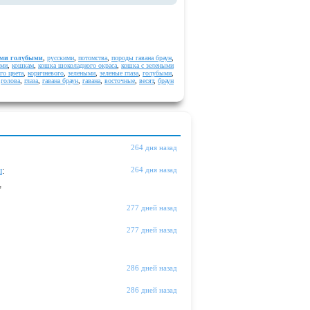
ими голубыми
,
русскими
,
потомства
,
породы гавана браун
,
ами
,
кошкам
,
кошка шоколадного окраса
,
кошка с зелеными
го цвета
,
коричневого
,
зелеными
,
зеленые глаза
,
голубыми
,
голова
,
глаза
,
гавана браун
,
гавана
,
восточные
,
весят
,
браун
264 дня назад
ы
:
264 дня назад
"
277 дней назад
277 дней назад
286 дней назад
286 дней назад