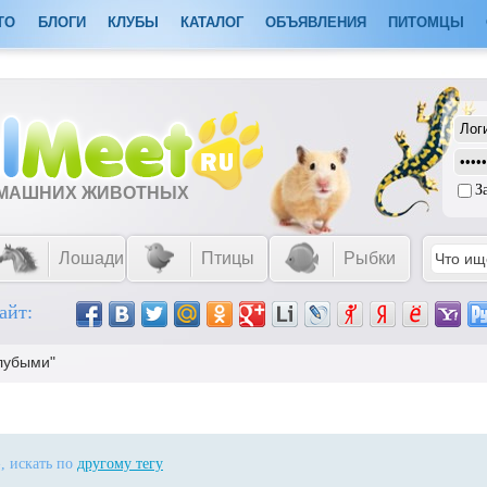
ТО
БЛОГИ
КЛУБЫ
КАТАЛОГ
ОБЪЯВЛЕНИЯ
ПИТОМЦЫ
З
ОМАШНИХ ЖИВОТНЫХ
Лошади
Птицы
Рыбки
айт:
олубыми"
», искать по
другому тегу