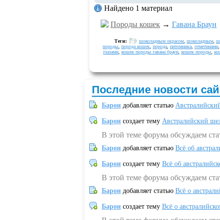
Найдено 1 материал
Породы кошек
→
Гавана Браун
Теги:
шоколадным окрасом
,
шоколадным
,
ш
породы
,
порода кошек
,
порода
,
питомника
,
отметинами
глазами
,
кошек породы гавана браун
,
кошек породы
,
ко
Последние новости сай
Барон
добавляет статью
Австралийский
Барон
создает тему
Австралийский шел
В этой теме форума обсуждаем ст
Барон
добавляет статью
Всё об австрал
Барон
создает тему
Всё об австралийск
В этой теме форума обсуждаем ста
Барон
добавляет статью
Всё о австрал
Барон
создает тему
Всё о австралийск