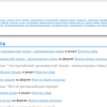
ерсть
,
шерсти
,
цвета
,
формы
,
скрещивания
,
скрещиваний
,
сиамских кошек
,
сиамских
,
сиамскими
,
русск
,
отметин
,
окрасом
,
окрас
,
однотонные
,
кошки породы гавана браун
,
кошки породы
,
кошки
,
кошке
,
кошк
шек
,
короткошерстными
,
короткошерстные кошки
,
короткошерстные
,
коричневый
,
коричневые
,
коричнево
та
 шелковистый терьер - миниатюрная собака
в раздел
Породы собак
ковистый терьер - миниатюрная собака
на форуме
Форум общие вопрос
атью "Австралийский шелковистый терьер - миниатюрная собака
ийском терьере
в раздел
Породы собак
ом терьере
на форуме
Форум общие вопросы
:
тью "Всё об австралийском терьере"
ийском келпи
в раздел
Породы собак
ом келпи
на форуме
Форум общие вопросы
: