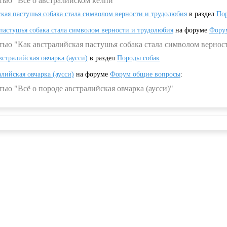
тью "Всё о австралийском келпи"
ская пастушья собака стала символом верности и трудолюбия
в раздел
Пор
 пастушья собака стала символом верности и трудолюбия
на форуме
Фору
тью "Как австралийская пастушья собака стала символом вернос
встралийская овчарка (аусси)
в раздел
Породы собак
алийская овчарка (аусси)
на форуме
Форум общие вопросы
:
ью "Всё о породе австралийская овчарка (аусси)"