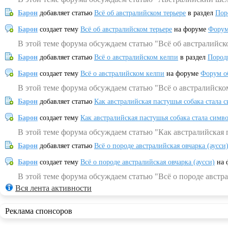
Барон
добавляет статью
Всё об австралийском терьере
в раздел
Пор
Барон
создает тему
Всё об австралийском терьере
на форуме
Форум
В этой теме форума обсуждаем статью "Всё об австралийск
Барон
добавляет статью
Всё о австралийском келпи
в раздел
Пород
Барон
создает тему
Всё о австралийском келпи
на форуме
Форум о
В этой теме форума обсуждаем статью "Всё о австралийско
Барон
добавляет статью
Как австралийская пастушья собака стала 
Барон
создает тему
Как австралийская пастушья собака стала симв
В этой теме форума обсуждаем статью "Как австралийская 
Барон
добавляет статью
Всё о породе австралийская овчарка (аусси
Барон
создает тему
Всё о породе австралийская овчарка (аусси)
на 
В этой теме форума обсуждаем статью "Всё о породе австра
Вся лента активности
Реклама спонсоров