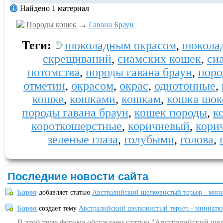
Найдено 1 материал
Породы кошек
→
Гавана Браун
Теги:
шоколадным окрасом
,
шокола
скрещиваний
,
сиамских кошек
,
си
потомства
,
породы гавана браун
,
пор
отметин
,
окрасом
,
окрас
,
однотонные
,
кошке
,
кошками
,
кошкам
,
кошка шок
породы гавана браун
,
кошек породы
,
к
короткошерстные
,
коричневый
,
кори
зеленые глаза
,
голубыми
,
голова
,
Последние новости сайта
Барон
добавляет статью
Австралийский шелковистый терьер - мин
Барон
создает тему
Австралийский шелковистый терьер - миниатю
В этой теме форума обсуждаем статью "Австралийский шел