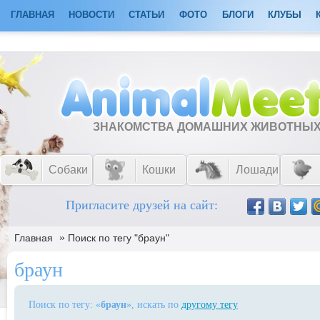
ГЛАВНАЯ
НОВОСТИ
СТАТЬИ
ФОТО
БЛОГИ
КЛУБЫ
ЗНАКОМСТВА ДОМАШНИХ ЖИВОТНЫ
Собаки
Кошки
Лошади
Пригласите друзей на сайт:
»
Главная
Поиск по тегу "браун"
браун
Поиск по тегу: «
браун
», искать по
другому тегу