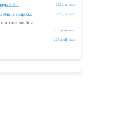
оды собак
292 дня назад
м общие вопросы
:
292 дня назад
ти и трудолюбия"
295 дней назад
295 дней назад