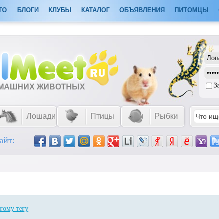
ТО
БЛОГИ
КЛУБЫ
КАТАЛОГ
ОБЪЯВЛЕНИЯ
ПИТОМЦЫ
З
ОМАШНИХ ЖИВОТНЫХ
Лошади
Птицы
Рыбки
айт:
гому тегу