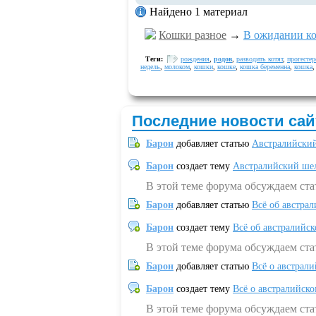
Найдено 1 материал
Кошки разное
→
В ожидании ко
Теги:
рождения
,
родов
,
разводить котят
,
прогестер
недель
,
молоком
,
кошки
,
кошке
,
кошка беременна
,
кошка
Последние новости сай
Барон
добавляет статью
Австралийский
Барон
создает тему
Австралийский шел
В этой теме форума обсуждаем ст
Барон
добавляет статью
Всё об австрал
Барон
создает тему
Всё об австралийск
В этой теме форума обсуждаем ста
Барон
добавляет статью
Всё о австрал
Барон
создает тему
Всё о австралийск
В этой теме форума обсуждаем ста