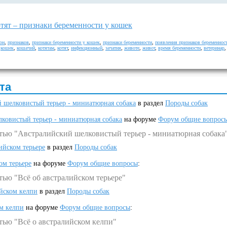
тят – признаки беременности у кошек
он
,
признаков
,
признаки беременности у кошек
,
признаки беременности
,
появления признаков беременнос
,
кошек
,
кошачий
,
котятам
,
котят
,
инфекционный
,
зачатия
,
животе
,
живот
,
время беременности
,
ветеринар
та
 шелковистый терьер - миниатюрная собака
в раздел
Породы собак
ковистый терьер - миниатюрная собака
на форуме
Форум общие вопрос
атью "Австралийский шелковистый терьер - миниатюрная собака
ийском терьере
в раздел
Породы собак
ом терьере
на форуме
Форум общие вопросы
:
тью "Всё об австралийском терьере"
ийском келпи
в раздел
Породы собак
ом келпи
на форуме
Форум общие вопросы
:
тью "Всё о австралийском келпи"