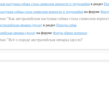
ская пастушья собака стала символом верности и трудолюбия
в раздел
Пор
 пастушья собака стала символом верности и трудолюбия
на форуме
Фору
тью "Как австралийская пастушья собака стала символом вернос
встралийская овчарка (аусси)
в раздел
Породы собак
алийская овчарка (аусси)
на форуме
Форум общие вопросы
:
ью "Всё о породе австралийская овчарка (аусси)"