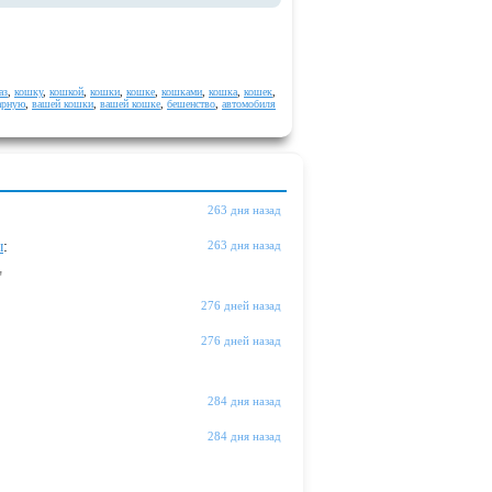
аз
,
кошку
,
кошкой
,
кошки
,
кошке
,
кошками
,
кошка
,
кошек
,
арную
,
вашей кошки
,
вашей кошке
,
бешенство
,
автомобиля
263 дня назад
ы
:
263 дня назад
"
276 дней назад
276 дней назад
284 дня назад
284 дня назад