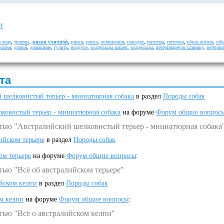
и
улице
,
травмы
,
риски уличной
,
риски
,
риска
,
помещении
,
поводке
,
питомца
,
питомец
,
образ жизни
,
обр
жизни
,
домой
,
домашние
,
гулять
,
воздухе
,
владельцы кошек
,
владельцы
,
ветеринарную клинику
,
ветерин
та
 шелковистый терьер - миниатюрная собака
в раздел
Породы собак
ковистый терьер - миниатюрная собака
на форуме
Форум общие вопрос
атью "Австралийский шелковистый терьер - миниатюрная собака
ийском терьере
в раздел
Породы собак
ом терьере
на форуме
Форум общие вопросы
:
тью "Всё об австралийском терьере"
ийском келпи
в раздел
Породы собак
ом келпи
на форуме
Форум общие вопросы
:
тью "Всё о австралийском келпи"