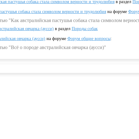
ская пастушья собака стала символом верности и трудолюбия
в раздел
Пор
 пастушья собака стала символом верности и трудолюбия
на форуме
Фору
тью "Как австралийская пастушья собака стала символом вернос
встралийская овчарка (аусси)
в раздел
Породы собак
алийская овчарка (аусси)
на форуме
Форум общие вопросы
:
ью "Всё о породе австралийская овчарка (аусси)"