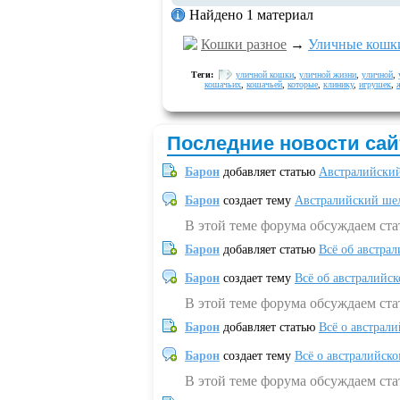
Найдено 1 материал
Кошки разное
→
Уличные кошк
Теги:
уличной кошки
,
уличной жизни
,
уличной
,
кошачьих
,
кошачьей
,
которые
,
клинику
,
игрушек
,
Последние новости сай
Барон
добавляет статью
Австралийский
Барон
создает тему
Австралийский шел
В этой теме форума обсуждаем ст
Барон
добавляет статью
Всё об австрал
Барон
создает тему
Всё об австралийск
В этой теме форума обсуждаем ста
Барон
добавляет статью
Всё о австрал
Барон
создает тему
Всё о австралийск
В этой теме форума обсуждаем ста