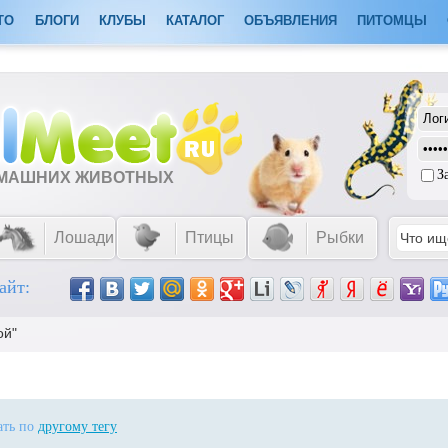
ТО
БЛОГИ
КЛУБЫ
КАТАЛОГ
ОБЪЯВЛЕНИЯ
ПИТОМЦЫ
З
ОМАШНИХ ЖИВОТНЫХ
Лошади
Птицы
Рыбки
айт:
ой"
ать по
другому тегу