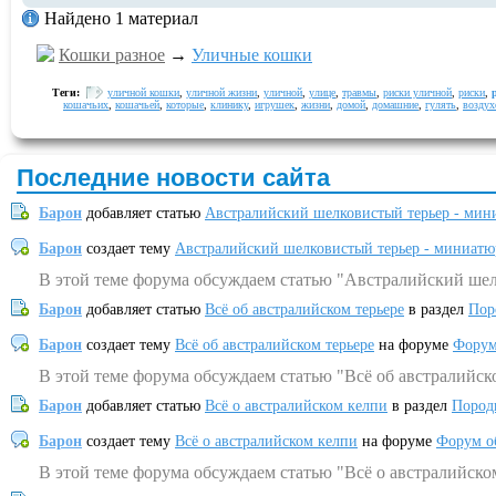
Найдено 1 материал
Кошки разное
→
Уличные кошки
Теги:
уличной кошки
,
уличной жизни
,
уличной
,
улице
,
травмы
,
риски уличной
,
риски
,
кошачьих
,
кошачьей
,
которые
,
клинику
,
игрушек
,
жизни
,
домой
,
домашние
,
гулять
,
воздух
Последние новости сайта
Барон
добавляет статью
Австралийский шелковистый терьер - мин
Барон
создает тему
Австралийский шелковистый терьер - миниатю
В этой теме форума обсуждаем статью "Австралийский шел
Барон
добавляет статью
Всё об австралийском терьере
в раздел
Пор
Барон
создает тему
Всё об австралийском терьере
на форуме
Форум
В этой теме форума обсуждаем статью "Всё об австралийск
Барон
добавляет статью
Всё о австралийском келпи
в раздел
Пород
Барон
создает тему
Всё о австралийском келпи
на форуме
Форум о
В этой теме форума обсуждаем статью "Всё о австралийско