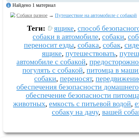
Найдено 1 материал
Собаки разное
→
Путешествие на автомобиле с собакой
Теги:
ящике
,
способ безопасног
собаки в автомобиле
,
собаки
,
соб
переносит езды
,
собака
,
собак
,
сиде
ящике
,
путешествовать
,
путеш
автомобиле с собакой
,
предосторожно
погулять с собакой
,
питомца в маши
собаки
,
переносят
,
передвижени
обеспечения безопасности домашнего
обеспечение безопасности питомц
животных
,
емкость с питьевой водой
,
е
собаку на дачу
,
вашей соба