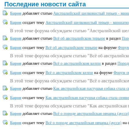
Последние новости сайта
Барон
добавляет статью
Австралийский шелковистый терьер - мин
Барон
создает тему
Австралийский шелковистый терьер - миниатю
В этой теме форума обсуждаем статью "Австралийский шел
Барон
добавляет статью
Всё об австралийском терьере
в раздел
Пор
Барон
создает тему
Всё об австралийском терьере
на форуме
Форум
В этой теме форума обсуждаем статью "Всё об австралийск
Барон
добавляет статью
Всё о австралийском келпи
в раздел
Пород
Барон
создает тему
Всё о австралийском келпи
на форуме
Форум о
В этой теме форума обсуждаем статью "Всё о австралийско
Барон
добавляет статью
Как австралийская пастушья собака стала 
Барон
создает тему
Как австралийская пастушья собака стала симв
В этой теме форума обсуждаем статью "Как австралийская 
Барон
добавляет статью
Всё о породе австралийская овчарка (аусси
Барон
создает тему
Всё о породе австралийская овчарка (аусси)
на 