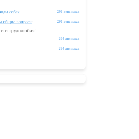
оды собак
291 день назад
м общие вопросы
:
291 день назад
ти и трудолюбия"
294 дня назад
294 дня назад