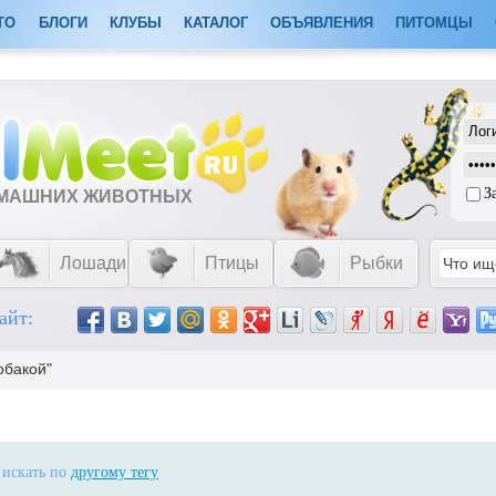
ТО
БЛОГИ
КЛУБЫ
КАТАЛОГ
ОБЪЯВЛЕНИЯ
ПИТОМЦЫ
З
ОМАШНИХ ЖИВОТНЫХ
Лошади
Птицы
Рыбки
айт:
собакой"
 искать по
другому тегу