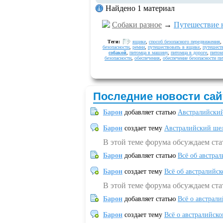
Найдено 1 материал
Собаки разное
→
Путешествие н
Теги:
ящике
,
способ безопасного передвижения
,
безопасности
,
ремни
,
путешествовать в ящике
,
путешест
собакой
,
питомца в машину
,
питомца в дороге
,
питом
безопасности
,
обеспечения
,
обеспечение безопасности п
Последние новости сай
Барон
добавляет статью
Австралийский
Барон
создает тему
Австралийский шел
В этой теме форума обсуждаем ст
Барон
добавляет статью
Всё об австрал
Барон
создает тему
Всё об австралийск
В этой теме форума обсуждаем ста
Барон
добавляет статью
Всё о австрал
Барон
создает тему
Всё о австралийск