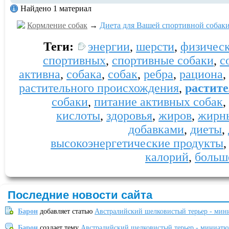
Найдено 1 материал
Кормление собак
→
Диета для Вашей спортивной собак
Теги:
энергии
,
шерсти
,
физичес
спортивных
,
спортивные собаки
,
с
активна
,
собака
,
собак
,
ребра
,
рациона
,
растительного происхождения
,
растите
собаки
,
питание активных собак
,
кислоты
,
здоровья
,
жиров
,
жирн
добавками
,
диеты
,
высокоэнергетические продукты
калорий
,
больш
Последние новости сайта
Барон
добавляет статью
Австралийский шелковистый терьер - мин
Барон
создает тему
Австралийский шелковистый терьер - миниатю