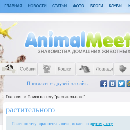
ГЛАВНАЯ
НОВОСТИ
СТАТЬИ
ФОТО
БЛОГИ
КЛУБЫ
ЗНАКОМСТВА ДОМАШНИХ ЖИВОТНЫ
Собаки
Кошки
Лошади
Пригласите друзей на сайт:
»
Главная
Поиск по тегу "растительного"
растительного
Поиск по тегу: «
растительного
», искать по
другому тегу