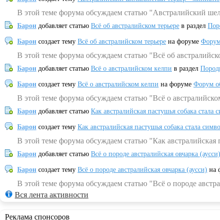
В этой теме форума обсуждаем статью "Австралийский шел
Барон
добавляет статью
Всё об австралийском терьере
в раздел
Пор
Барон
создает тему
Всё об австралийском терьере
на форуме
Форум
В этой теме форума обсуждаем статью "Всё об австралийск
Барон
добавляет статью
Всё о австралийском келпи
в раздел
Пород
Барон
создает тему
Всё о австралийском келпи
на форуме
Форум о
В этой теме форума обсуждаем статью "Всё о австралийско
Барон
добавляет статью
Как австралийская пастушья собака стала 
Барон
создает тему
Как австралийская пастушья собака стала симв
В этой теме форума обсуждаем статью "Как австралийская 
Барон
добавляет статью
Всё о породе австралийская овчарка (аусси
Барон
создает тему
Всё о породе австралийская овчарка (аусси)
на 
В этой теме форума обсуждаем статью "Всё о породе австра
Вся лента активности
Реклама спонсоров