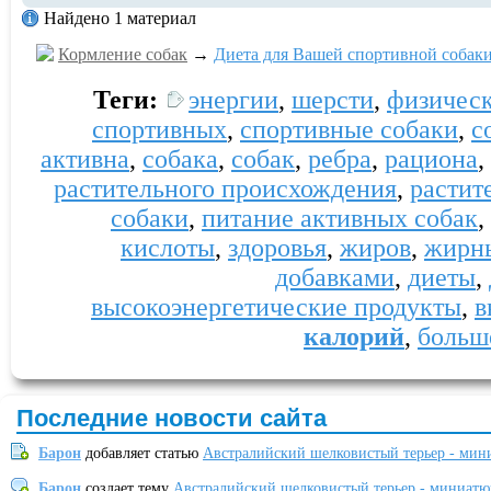
Найдено 1 материал
Кормление собак
→
Диета для Вашей спортивной собак
Теги:
энергии
,
шерсти
,
физичес
спортивных
,
спортивные собаки
,
с
активна
,
собака
,
собак
,
ребра
,
рациона
,
растительного происхождения
,
растит
собаки
,
питание активных собак
,
кислоты
,
здоровья
,
жиров
,
жирн
добавками
,
диеты
,
высокоэнергетические продукты
,
в
калорий
,
больш
Последние новости сайта
Барон
добавляет статью
Австралийский шелковистый терьер - мин
Барон
создает тему
Австралийский шелковистый терьер - миниатю