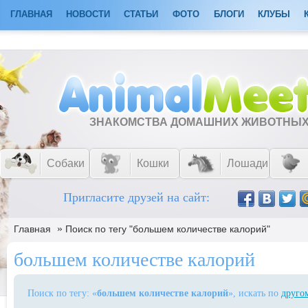
ГЛАВНАЯ
НОВОСТИ
СТАТЬИ
ФОТО
БЛОГИ
КЛУБЫ
ЗНАКОМСТВА ДОМАШНИХ ЖИВОТНЫ
Собаки
Кошки
Лошади
Пригласите друзей на сайт:
»
Главная
Поиск по тегу "большем количестве калорий"
большем количестве калорий
Поиск по тегу: «
большем количестве калорий
», искать по
друго