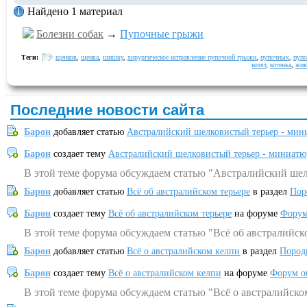
Найдено 1 материал
Болезни собак
→
Пупочные грыжи
Теги:
щенков
,
щенка
,
шишку
,
хирургическое исправление пупочной грыжи
,
пупочных
,
пуп
котят
,
котенка
,
жив
Последние новости сайта
Барон
добавляет статью
Австралийский шелковистый терьер - мин
Барон
создает тему
Австралийский шелковистый терьер - миниатю
В этой теме форума обсуждаем статью "Австралийский шел
Барон
добавляет статью
Всё об австралийском терьере
в раздел
Пор
Барон
создает тему
Всё об австралийском терьере
на форуме
Форум
В этой теме форума обсуждаем статью "Всё об австралийск
Барон
добавляет статью
Всё о австралийском келпи
в раздел
Пород
Барон
создает тему
Всё о австралийском келпи
на форуме
Форум о
В этой теме форума обсуждаем статью "Всё о австралийско