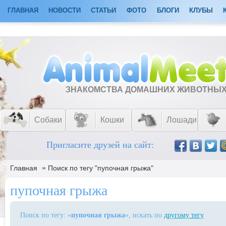
ГЛАВНАЯ
НОВОСТИ
СТАТЬИ
ФОТО
БЛОГИ
КЛУБЫ
ЗНАКОМСТВА ДОМАШНИХ ЖИВОТНЫ
Собаки
Кошки
Лошади
Пригласите друзей на сайт:
»
Главная
Поиск по тегу "пупочная грыжа"
пупочная грыжа
Поиск по тегу: «
пупочная грыжа
», искать по
другому тегу