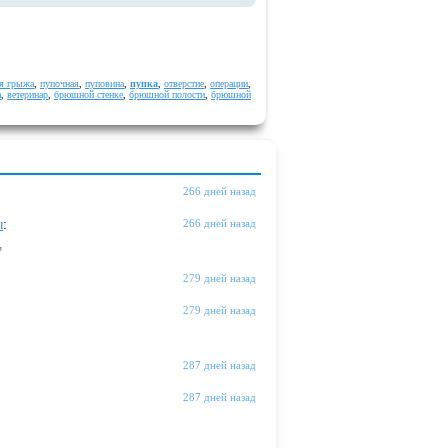
я грыжа
,
пупочная
,
пуповина
,
пупка
,
отверстие
,
операции
,
а
,
ветеринар
,
брюшной стенке
,
брюшной полости
,
брюшной
266 дней назад
ы
:
266 дней назад
"
279 дней назад
279 дней назад
287 дней назад
287 дней назад