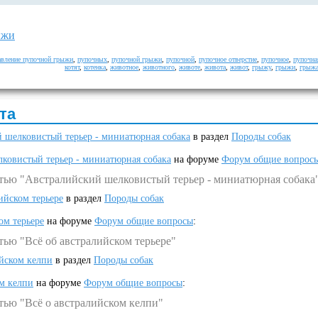
ыжи
авление пупочной грыжи
,
пупочных
,
пупочной грыжи
,
пупочной
,
пупочное отверстие
,
пупочное
,
пупочна
котят
,
котенка
,
животное
,
животного
,
животе
,
живота
,
живот
,
грыжу
,
грыжи
,
грыж
та
 шелковистый терьер - миниатюрная собака
в раздел
Породы собак
ковистый терьер - миниатюрная собака
на форуме
Форум общие вопрос
атью "Австралийский шелковистый терьер - миниатюрная собака
ийском терьере
в раздел
Породы собак
ом терьере
на форуме
Форум общие вопросы
:
тью "Всё об австралийском терьере"
ийском келпи
в раздел
Породы собак
ом келпи
на форуме
Форум общие вопросы
:
тью "Всё о австралийском келпи"