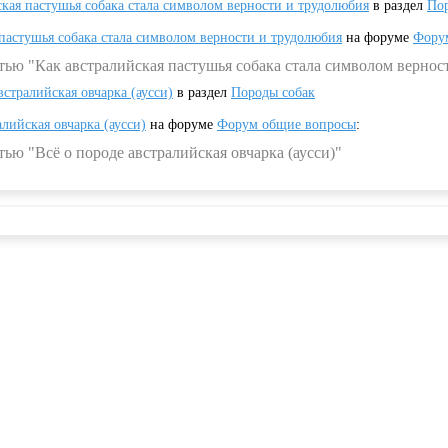
ская пастушья собака стала символом верности и трудолюбия
в раздел
Пор
 пастушья собака стала символом верности и трудолюбия
на форуме
Фору
тью "Как австралийская пастушья собака стала символом вернос
встралийская овчарка (аусси)
в раздел
Породы собак
алийская овчарка (аусси)
на форуме
Форум общие вопросы
:
ью "Всё о породе австралийская овчарка (аусси)"