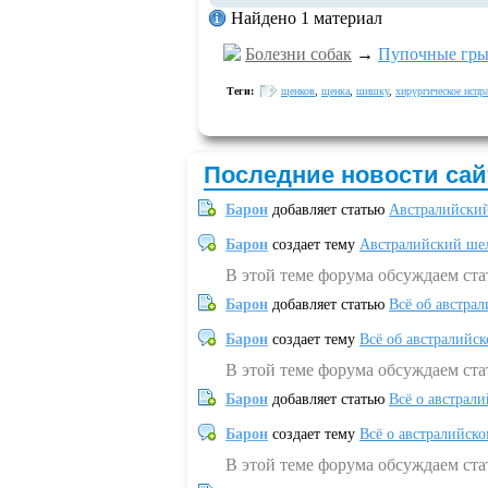
Найдено 1 материал
Болезни собак
→
Пупочные гр
Теги:
щенков
,
щенка
,
шишку
,
хирургическое испр
Последние новости сай
Барон
добавляет статью
Австралийский
Барон
создает тему
Австралийский шел
В этой теме форума обсуждаем ст
Барон
добавляет статью
Всё об австрал
Барон
создает тему
Всё об австралийск
В этой теме форума обсуждаем ста
Барон
добавляет статью
Всё о австрал
Барон
создает тему
Всё о австралийск
В этой теме форума обсуждаем ста