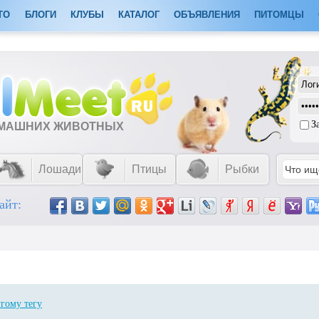
ТО
БЛОГИ
КЛУБЫ
КАТАЛОГ
ОБЪЯВЛЕНИЯ
ПИТОМЦЫ
З
ОМАШНИХ ЖИВОТНЫХ
Лошади
Птицы
Рыбки
айт:
гому тегу