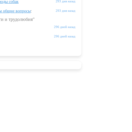
оды собак
293 дня назад
м общие вопросы
:
293 дня назад
ти и трудолюбия"
296 дней назад
296 дней назад